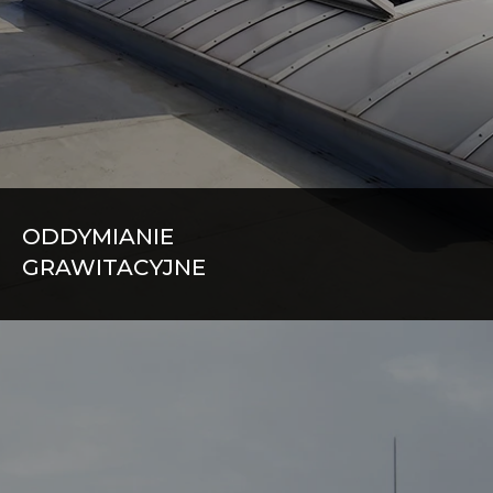
ODDYMIANIE
GRAWITACYJNE
KLAPY
ŚWIETLIKI PUNKTOWE NIEOTWIERALNE
WYŁAZY DACHOWE
OKNA ODDYMIAJĄCE I NAPOWIETRZAJĄCE
PASMA ŚWIETLNE