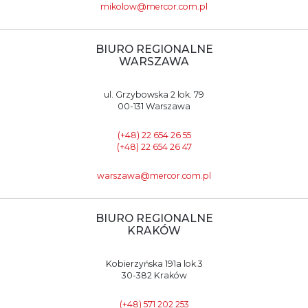
mikolow@mercor.com.pl
BIURO REGIONALNE
WARSZAWA
ul. Grzybowska 2 lok. 79
00-131 Warszawa
(+48) 22 654 26 55
(+48) 22 654 26 47
warszawa@mercor.com.pl
BIURO REGIONALNE
KRAKÓW
Kobierzyńska 191a lok.3
30-382 Kraków
(+48) 571 202 253