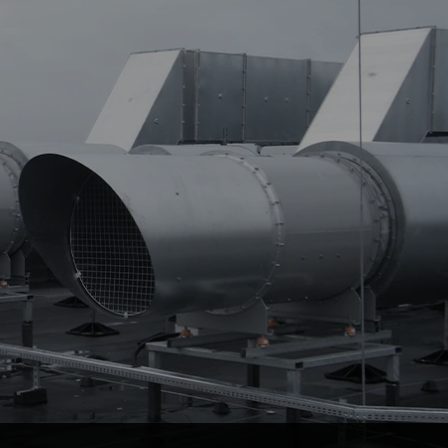
KURTYNY DYMOWE
NAŚWIETLA POLIWĘGLANOWE
SYSTEMY STEROWANIA
SYSTEMY ODDYMIANIA KLATEK
SCHODOWYCH
WIĘCEJ