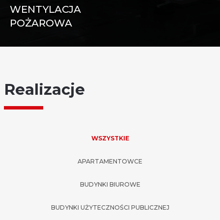
WENTYLACJA
POŻAROWA
KLAPY I ZAWORY
WENTYLATORY
Realizacje
SYSTEMY WENTYLACJI POŻAROWEJ
CENTRALE ZASILAJĄCO-STERUJĄCE
WIĘCEJ
WSZYSTKIE
APARTAMENTOWCE
BUDYNKI BIUROWE
BUDYNKI UŻYTECZNOŚCI PUBLICZNEJ