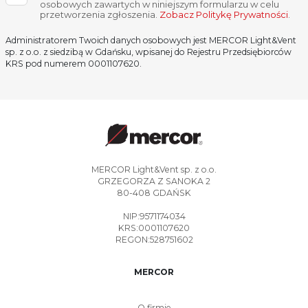
osobowych zawartych w niniejszym formularzu w celu
przetworzenia zgłoszenia.
Zobacz Politykę Prywatności
.
Administratorem Twoich danych osobowych jest MERCOR Light&Vent
sp. z o.o. z siedzibą w Gdańsku, wpisanej do Rejestru Przedsiębiorców
KRS pod numerem 0001107620.
MERCOR Light&Vent sp. z o.o.
GRZEGORZA Z SANOKA 2
80-408 GDAŃSK
NIP:9571174034
KRS:0001107620
REGON:528751602
MERCOR
O firmie