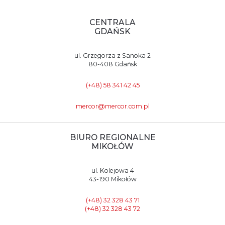
CENTRALA
GDAŃSK
ul. Grzegorza z Sanoka 2
80-408 Gdańsk
(+48) 58 341 42 45
mercor@mercor.com.pl
BIURO REGIONALNE
MIKOŁÓW
ul. Kolejowa 4
43-190 Mikołów
(+48) 32 328 43 71
(+48) 32 328 43 72