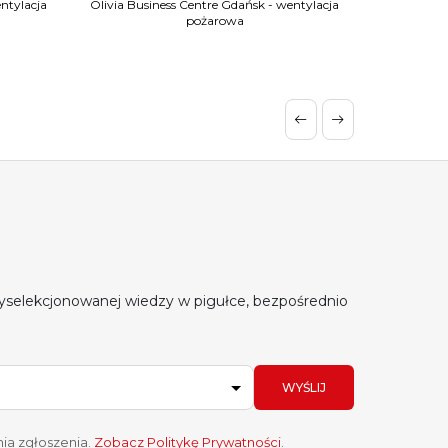
ntylacja
Olivia Business Centre Gdańsk - wentylacja
Olivia Busi
pożarowa
yselekcjonowanej wiedzy w pigułce, bezpośrednio
WYŚLIJ
ia zgłoszenia.
Zobacz Politykę Prywatności
.