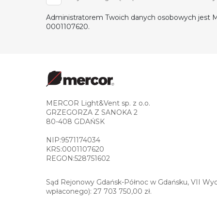
Administratorem Twoich danych osobowych jest M
0001107620.
MERCOR Light&Vent sp. z o.o.
GRZEGORZA Z SANOKA 2
80-408 GDAŃSK
NIP:9571174034
KRS:0001107620
REGON:528751602
Sąd Rejonowy Gdańsk-Północ w Gdańsku, VII Wydz
wpłaconego): 27 703 750,00 zł.