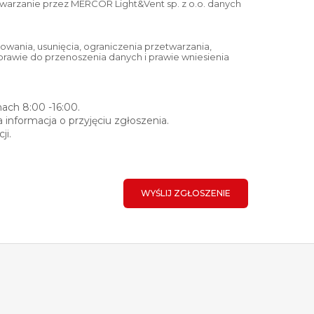
warzanie przez MERCOR Light&Vent sp. z o.o. danych
ania, usunięcia, ograniczenia przetwarzania,
rawie do przenoszenia danych i prawie wniesienia
ach 8:00 -16:00.
informacja o przyjęciu zgłoszenia.
ji.
WYŚLIJ ZGŁOSZENIE