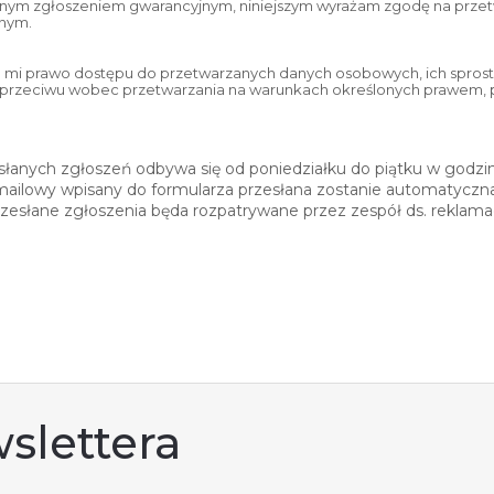
anym zgłoszeniem gwarancyjnym, niniejszym wyrażam zgodę na przet
nym.
mi prawo dostępu do przetwarzanych danych osobowych, ich sprostow
 sprzeciwu wobec przetwarzania na warunkach określonych prawem, p
esłanych zgłoszeń odbywa się od poniedziałku do piątku w godzin
mailowy wpisany do formularza przesłana zostanie automatyczna 
zesłane zgłoszenia będa rozpatrywane przez zespół ds. reklamac
slettera