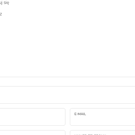
j się
z
E-MAIL