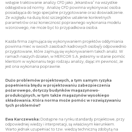
wstępie traktowanie analizy CFD jako „lekarstwa” na wszystkie
odstępstwa od normy. Analizę CFD powinna wykonywać osoba
posiadająca do tego specjalne przygotowanie oraz doświadczenie.
Ze względu na dużą ilość szczegółów ustalenie konkretnych
parametrów oraz konieczność poprawnego wykonania modelu
wzorcowego, nie może być to przypadkowa osoba.
Każda firma zajmująca się wykonywaniem projektów oddymiania
powinna mieć w swoich zasobach kadrowych osobę/y odpowiednio
przygotowane, które zajmują się wykonywaniem takich analiz. W
ramach naszych działań, w MERCOR S.A. jesteśmy w stanie pomóc
klientom w wykonaniu tego rodzaju analizy, dając im pewność, że
jest ona wykonana poprawnie.
Dużo problemów projektowych, a tym samym ryzyka
popełnienia błędu w projektowaniu zabezpieczenia
pożarowego, dotyczy budynków magazynowo-
produkcyjnych, w tym także magazynów wysokiego
składowania. Która norma może pomóc w rozwiązywaniu
tych problemów?
Ewa Karczewska:
Dostępne na rynku standardy projektowe, przy
odpowiedniej wiedzy i interpretacji, są właściwym kierunkiem.
Warto jednak uzupełniać to tzw. wiedzą techniczną zdobytą na