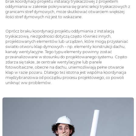
brak koordynacji projektu instalacji tryskaczowej z projektem
oddymiania w zakresie pokrywania się granic sekcji tryskaczowych z
granicami stref dymowych, może skutkować otwarciem większej
ilości stref dymowych niż jest to wskazane.
Oprócz braku koordynacji projektu oddymiania z instalacją
tryskaczową, niezgodności dotyczą często również innych,
projektowanych elementów lub urządzeń, które mogą przysłaniać
światło otworu klap dymowych – np. elementy konstrukcji dachu,
kanały wentylacyjne. Tego typu elementy powinny zostać
przeanalizowane w stosunku do projektowanego systemu. Często
zdarza się także, że centrale wentylacyjne lub panele
fotowoltaiczne, obecne na dachu, uniemożliwiają pełne otwarcie
klap w razie pożaru. Dlatego też istotna jest wspólna koordynacja
międzybranżowa od początku procesu projektowego, co powoli
uniknąć ww problemów.