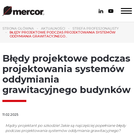
STRONA GŁÓWNA
AKTUALNOŚCI
STREFA PROFESJONALISTY
BŁĘDY PROJEKTOWE PODCZAS PROJEKTOWANIA SYSTEMÓW
ODDYMIANIA GRAWITACYJNEGO...
Błędy projektowe podczas
projektowania systemów
oddymiania
grawitacyjnego budynków
11.02.2025
Mądry projektant po szkodzie! Jakie są najczęściej popełniane błędy
podczas projektowania systemów oddymiania grawitacyjnego?