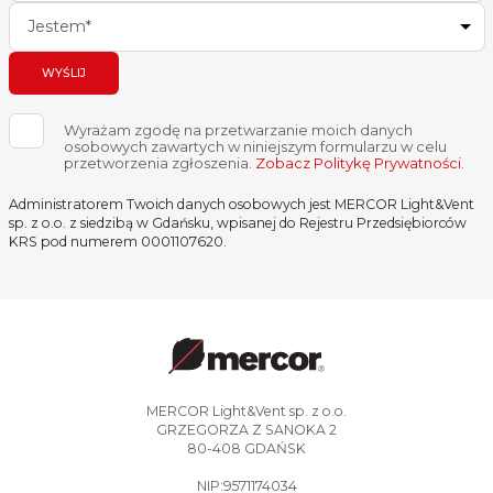
Jestem*
WYŚLIJ
Wyrażam zgodę na przetwarzanie moich danych
osobowych zawartych w niniejszym formularzu w celu
przetworzenia zgłoszenia.
Zobacz Politykę Prywatności
.
Administratorem Twoich danych osobowych jest MERCOR Light&Vent
sp. z o.o. z siedzibą w Gdańsku, wpisanej do Rejestru Przedsiębiorców
KRS pod numerem 0001107620.
MERCOR Light&Vent sp. z o.o.
GRZEGORZA Z SANOKA 2
80-408 GDAŃSK
NIP:9571174034