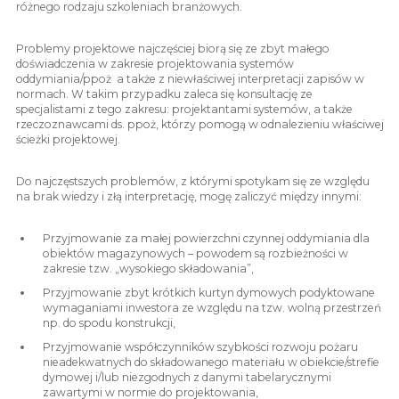
różnego rodzaju szkoleniach branżowych.
Problemy projektowe najczęściej biorą się ze zbyt małego
doświadczenia w zakresie projektowania systemów
oddymiania/ppoż a także z niewłaściwej interpretacji zapisów w
normach. W takim przypadku zaleca się konsultację ze
specjalistami z tego zakresu: projektantami systemów, a także
rzeczoznawcami ds. ppoż, którzy pomogą w odnalezieniu właściwej
ścieżki projektowej.
Do najczęstszych problemów, z którymi spotykam się ze względu
na brak wiedzy i złą interpretację, mogę zaliczyć między innymi:
Przyjmowanie za małej powierzchni czynnej oddymiania dla
obiektów magazynowych – powodem są rozbieżności w
zakresie tzw. „wysokiego składowania”,
Przyjmowanie zbyt krótkich kurtyn dymowych podyktowane
wymaganiami inwestora ze względu na tzw. wolną przestrzeń
np. do spodu konstrukcji,
Przyjmowanie współczynników szybkości rozwoju pożaru
nieadekwatnych do składowanego materiału w obiekcie/strefie
dymowej i/lub niezgodnych z danymi tabelarycznymi
zawartymi w normie do projektowania,