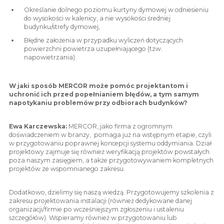
Określanie dolnego poziomu kurtyny dymowej w odniesieniu
do wysokości w kalenicy, a nie wysokości średniej
budynku/strefy dymowej,
Błędne założenia w przypadku wyliczeń dotyczących
powierzchni powietrza uzupełniającego (tzw.
napowietrzania).
W jaki sposób MERCOR może pomóc projektantom i
uchronić ich przed popełnianiem błędów, a tym samym
napotykaniu problemów przy odbiorach budynków?
Ewa Karczewska:
MERCOR, jako firma z ogromnym
doświadczeniem w branży, pomaga już na wstępnym etapie, czyli
w przygotowaniu poprawnej koncepcji systemu oddymiania. Dział
projektowy zajmuje się również weryfikacją projektów powstałych
poza naszym zasięgiem, a także przygotowywaniem kompletnych
projektów ze wspomnianego zakresu.
Dodatkowo, dzielimy się naszą wiedzą. Przygotowujemy szkolenia z
zakresu projektowania instalacji (również dedykowane danej
organizacji/firmie po wcześniejszym zgłoszeniu i ustaleniu
szczegółów). Wspieramy również w przygotowaniu lub