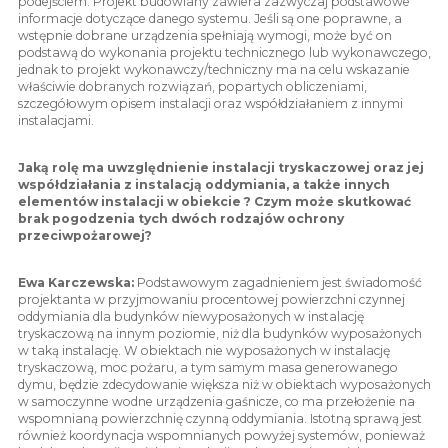
podejściem. Projekt budowlany zawiera zazwyczaj podstawowe
informacje dotyczące danego systemu. Jeśli są one poprawne, a
wstępnie dobrane urządzenia spełniają wymogi, może być on
podstawą do wykonania projektu technicznego lub wykonawczego,
jednak to projekt wykonawczy/techniczny ma na celu wskazanie
właściwie dobranych rozwiązań, popartych obliczeniami,
szczegółowym opisem instalacji oraz współdziałaniem z innymi
instalacjami.
Jaką rolę ma uwzględnienie instalacji tryskaczowej oraz jej
współdziałania z instalacją oddymiania, a także innych
elementów instalacji w obiekcie ? Czym może skutkować
brak pogodzenia tych dwóch rodzajów ochrony
przeciwpożarowej?
Ewa Karczewska:
Podstawowym zagadnieniem jest świadomość
projektanta w przyjmowaniu procentowej powierzchni czynnej
oddymiania dla budynków niewyposażonych w instalację
tryskaczową na innym poziomie, niż dla budynków wyposażonych
w taką instalację. W obiektach nie wyposażonych w instalację
tryskaczową, moc pożaru, a tym samym masa generowanego
dymu, będzie zdecydowanie większa niż w obiektach wyposażonych
w samoczynne wodne urządzenia gaśnicze, co ma przełożenie na
wspomnianą powierzchnię czynną oddymiania. Istotną sprawą jest
również koordynacja wspomnianych powyżej systemów, ponieważ