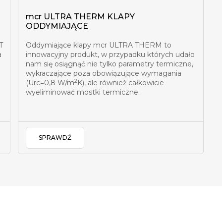
mcr ULTRA THERM KLAPY
ODDYMIAJĄCE
T
Oddymiające klapy mcr ULTRA THERM to
a
innowacyjny produkt, w przypadku których udało
nam się osiągnąć nie tylko parametry termiczne,
wykraczające poza obowiązujące wymagania
2
(Urc=0,8 W/m
K), ale również całkowicie
wyeliminować mostki termiczne.
SPRAWDŹ