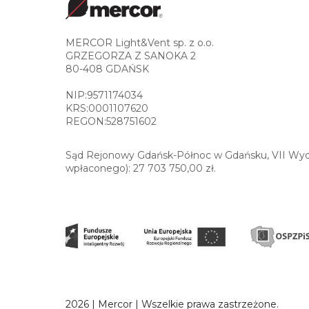
MERCOR Light&Vent sp. z o.o.
GRZEGORZA Z SANOKA 2
80-408 GDAŃSK
NIP:9571174034
KRS:0001107620
REGON:528751602
Sąd Rejonowy Gdańsk-Północ w Gdańsku, VII Wydz
wpłaconego): 27 703 750,00 zł.
2026 | Mercor | Wszelkie prawa zastrzeżone.