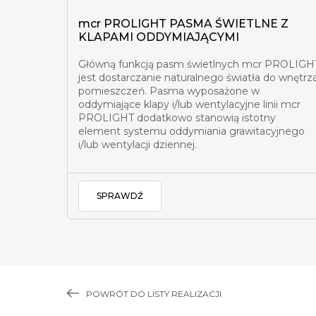
mcr PROLIGHT PASMA ŚWIETLNE Z
KLAPAMI ODDYMIAJĄCYMI
Główną funkcją pasm świetlnych mcr PROLIGH
jest dostarczanie naturalnego światła do wnętrz
pomieszczeń. Pasma wyposażone w
oddymiające klapy i/lub wentylacyjne linii mcr
PROLIGHT dodatkowo stanowią istotny
element systemu oddymiania grawitacyjnego
i/lub wentylacji dziennej.
SPRAWDŹ
POWRÓT DO LISTY REALIZACJI