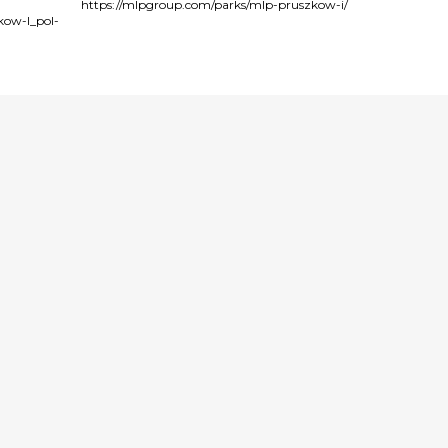
-
https://mlpgroup.com/parks/mlp-pruszkow-i/
htt
kow-I_pol-
content/uplo