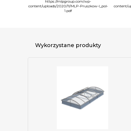
-pruszkow-i/
https://mlpgroup.com/wp-
content/uploads/2020/11/MLP-Pruszkow-I_pol-
content/u
1.pdf
Wykorzystane produkty