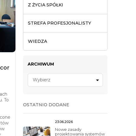
Z ŻYCIA SPÓŁKI
STREFA PROFESJONALISTY
WIEDZA
ARCHIWUM
rcor
Wybierz
cach
u. To
OSTATNIO DODANE
ęcone
23.06.2026
atów
ów
Nowe zasady
projektowania systemów
y