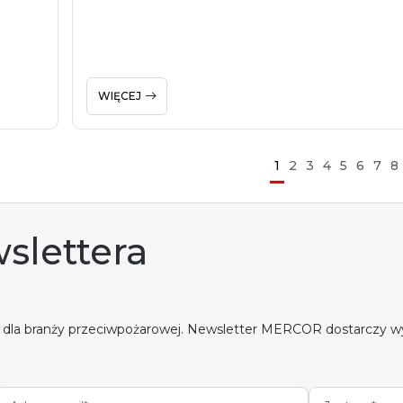
WIĘCEJ
1
2
3
4
5
6
7
8
slettera
 dla branży przeciwpożarowej. Newsletter MERCOR dostarczy w