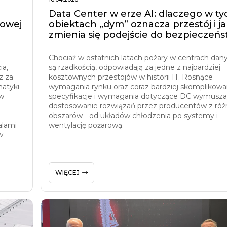
Data Center w erze AI: dlaczego w ty
rowej
obiektach „dym” oznacza przestój i ja
zmienia się podejście do bezpieczeń
Chociaż w ostatnich latach pożary w centrach dan
ia,
są rzadkością, odpowiadają za jedne z najbardziej
z za
kosztownych przestojów w historii IT. Rosnące
atyki
wymagania rynku oraz coraz bardziej skomplikow
ów
specyfikacje i wymagania dotyczące DC wymusza
dostosowanie rozwiązań przez producentów z ró
obszarów - od układów chłodzenia po systemy i
alami
wentylację pożarową.
w
WIĘCEJ