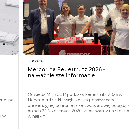
30.03.2026
Mercor na Feuertrutz 2026 -
najważniejsze informacje
Odwiedź MERCOR podczas FeuerTrutz 2026 w
nne, po
Norymberdze. Największe targi poświęcone
prewencyjnej ochronie przeciwpożarowej odbędą s
dniach 24-25 czerwca 2026. Zapraszamy na stoisk
i w
w hali 4A.