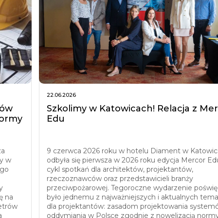
22.06.2026
mów
Szkolimy w Katowicach! Relacja z Me
normy
Edu
za
9 czerwca 2026 roku w hotelu Diament w Katowi
y w
odbyła się pierwsza w 2026 roku edycja Mercor Ed
ego
cykl spotkań dla architektów, projektantów,
rzeczoznawców oraz przedstawicieli branży
y
przeciwpożarowej. Tegoroczne wydarzenie poświ
ę na
było jednemu z najważniejszych i aktualnych tem
etrów
dla projektantów: zasadom projektowania system
a
oddymiania w Polsce zgodnie z nowelizacją norm