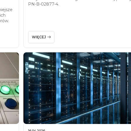
PN-B-02877-4.
iejsze
ich
orów.
WIĘCEJ
16.04.2026