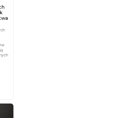
ch
k
stwa
ych
ane
ją
żnych