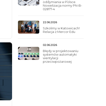
oddymiania w Polsce.
Nowelizacja normy PN-B-
02877-4
22.06.2026
Szkolimy w Katowicach!
Relacja z Mercor Edu
02.06.2026
Błędy w projektowaniu
systemów automatyki
wentylacji
przeciwpożarowej