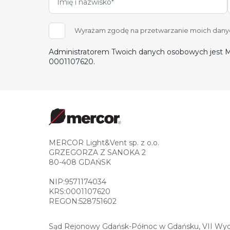
Wyrażam zgodę na przetwarzanie moich danych
Administratorem Twoich danych osobowych jest M
0001107620.
MERCOR Light&Vent sp. z o.o.
GRZEGORZA Z SANOKA 2
80-408 GDAŃSK
NIP:9571174034
KRS:0001107620
REGON:528751602
Sąd Rejonowy Gdańsk-Północ w Gdańsku, VII Wydz