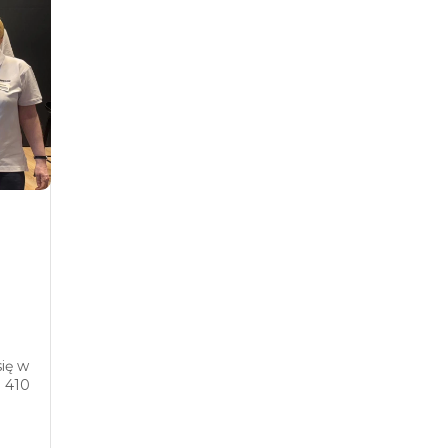
ię w
o 410