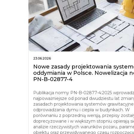
23.06.2026
Nowe zasady projektowania syste
oddymiania w Polsce. Nowelizacja 
PN-B-02877-4
Publikacja normy PN-B-02877-4:2025 wprowad
najpoważniejsze od ponad dwudziestu lat zmian
zasadach projektowania systemów grawitacyjn
odprowadzania dymu i ciepła w budynkach. W
porównaniu z poprzednią wersją, przepisy został
doprecyzowane i w większym stopniu opierają si
analizie rzeczywistych warunków pożaru, param
obiektu oraz przewidywanego czasu rozpoczęci