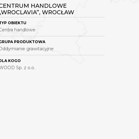
CENTRUM HANDLOWE
ZAKŁA
„WROCLAVIA”, WROCŁAW
GDYNI
TYP OBIEKTU
TYP OBI
Centra handlowe
Obiekty
GRUPA PRODUKTOWA
GRUPA 
Oddymianie grawitacyjne
Oddymian
DLA KOGO
DLA KOG
WOOD Sp. z o.o.
Vistal