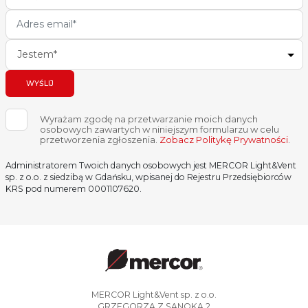
Jestem*
WYŚLIJ
Wyrażam zgodę na przetwarzanie moich danych
osobowych zawartych w niniejszym formularzu w celu
przetworzenia zgłoszenia.
Zobacz Politykę Prywatności
.
Administratorem Twoich danych osobowych jest MERCOR Light&Vent
sp. z o.o. z siedzibą w Gdańsku, wpisanej do Rejestru Przedsiębiorców
KRS pod numerem 0001107620.
MERCOR Light&Vent sp. z o.o.
GRZEGORZA Z SANOKA 2