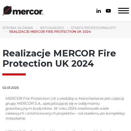
STRONA GŁÓWNA
AKTUALNOŚCI
STREFA PROFESJONALISTY
REALIZACJE MERCOR FIRE PROTECTION UK 2024
Realizacje MERCOR Fire
Protection UK 2024
02.01.2025
MERCOR Fire Protection UK z siedzibą w Manchesterze jest częścią
grupy MERCOR S.A., specjalizującej się w oddymianiu
grawitacyjnym budynków. W roku 2024 zrealizowała wiele
ciekawych i zróżnicowanych projektów – od stadionu po kompleksy
mieszkalne.