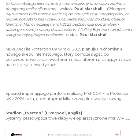
to także obsługa klienta, którą zapewnialiśmy oraz nasza zdolność
do płynnej realizacji dostaw
– wylicza
Paul Marshall
. -
Głównym
wyzwaniem było przeniesienie się do nowych biur i magazynów, co
jednak pozostało bez wpływu na naszą zdolność do stałej obsługi
klientów. Mam nadzieję na rok 2025 będzie mijał pod znakiem
dalszego rozwoju naszej działalności w Wielkiej Brytanii i świadczenia
usług na najwyższym poziomie
– dodaje
Paul Marshall
.
MERCOR Fire Protection UK w roku 2025 planuje uruchomienie
nowego sklepu internetowego, który pomoże sięgać po
bezpieczeństwo także inwestorom i instalatorom pracującym także
na mniejszych inwestycjach.
Spośród imponującego portfolio realizacji MERCOR Fire Protection
UK z 2024 roku, prezentujemy kilka szczególnie wartych uwagi:
Stadion „Everton” (Liverpool, Anglia)
Systemy: przeciwpożarowe klapy wielopłaszczyznowe mcr WIP LD