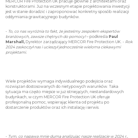
MERCOR Fire Protection UK pracuje głównie z architektami oraz
konstruktorami. Już na wczesnym etapie projektowania inwestycji
jest w stanie doradzić i zaproponować konkretny sposób realizacji
oddymiania grawitacyjnego budynków.
-
To, co nas wyróżnia to fakt, że jesteśmy zespołem ekspertów
branżowych, zawsze chętnych do pomocy!
– podkreśla
Paul
Marshall,
Dyrektor zarządzający
MERCOR Fire Protection UK. -
Rok
2024 zaskoczył nas i ucieszył jednocześnie wieloma ciekawymi
projektami.
Wiele projektów wymaga indywidualnego podejścia oraz
rozwiązań dostosowanych do nietypowych warunków. Taka
sytuacja ma często miejsce w już istniejących, niestandardowych
budynkach, w czym MERCOR Fire Protection UK oferuje
profesjonalną pomoc, wspierając klienta od projektu po
dostarczenie produktów oraz ich instalację i serwis.
-
Tym, co napawa mnie dumą analizując nasze realizacje w 2024 r.,