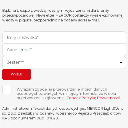
Bądź na bieżąco z wiedzą i ważnymi wydarzeniami dla branży
przeciwpożarowej. Newsletter MERCOR dostarczy wyselekcjonowanej
wiedzy w pigułce, bezpośrednio na podany adres e-mail.
Jestem*
WYŚLIJ
Wyrażam zgodę na przetwarzanie moich danych
osobowych zawartych w niniejszym formularzu w celu
przetworzenia zgłoszenia.
Zobacz Politykę Prywatności
.
Administratorem Twoich danych osobowych jest MERCOR Light&Vent
sp. z o.o. z siedzibą w Gdańsku, wpisanej do Rejestru Przedsiębiorców
KRS pod numerem 0001107620.