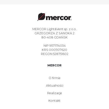
MERCOR Light&Vent sp. z o.o.
GRZEGORZA Z SANOKA 2
80-408 GDAŃSK
NIP:9571174034
KRS:0001107620
REGON:528751602
MERCOR
O firmie
Aktualności
Realizacje
Kontakt