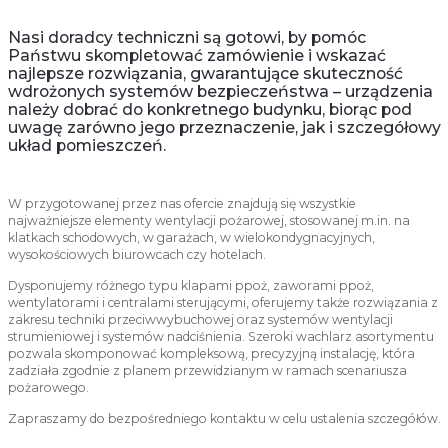
Nasi doradcy techniczni są gotowi, by pomóc
Państwu skompletować zamówienie i wskazać
najlepsze rozwiązania, gwarantujące skuteczność
wdrożonych systemów bezpieczeństwa – urządzenia
należy dobrać do konkretnego budynku, biorąc pod
uwagę zarówno jego przeznaczenie, jak i szczegółowy
układ pomieszczeń.
W przygotowanej przez nas ofercie znajdują się wszystkie
najważniejsze elementy wentylacji pożarowej, stosowanej m.in. na
klatkach schodowych, w garażach, w wielokondygnacyjnych,
wysokościowych biurowcach czy hotelach.
Dysponujemy różnego typu klapami ppoż, zaworami ppoż,
wentylatorami i centralami sterującymi, oferujemy także rozwiązania z
zakresu techniki przeciwwybuchowej oraz systemów wentylacji
strumieniowej i systemów nadciśnienia. Szeroki wachlarz asortymentu
pozwala skomponować kompleksową, precyzyjną instalację, która
zadziała zgodnie z planem przewidzianym w ramach scenariusza
pożarowego.
Zapraszamy do bezpośredniego kontaktu w celu ustalenia szczegółów.