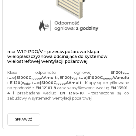
mcr WIP PRO/V - przeciwpożarowa klapa
wielopłaszczyznowa odcinająca do systemów
wielostrefowej wentylacji pożarowej
Klasa odporności ogniowej:
EI120(v
ew
i↔o)S1000C
AAmulti, EI120(v
i↔o)S1000C
AAmulti
10000
ed
10000
i
EI120(v
i↔o)S1000C
AAmulti
. Klapy są certyfikowane
edw
10000
na zgodność z
EN 12101-8
oraz sklasyfikowane według
EN 13501-
4
i przebadane według
EN 1366-10
. Przeznaczone są do
zabudowy w systemach wentylacji pożarowej.
SPRAWDŹ