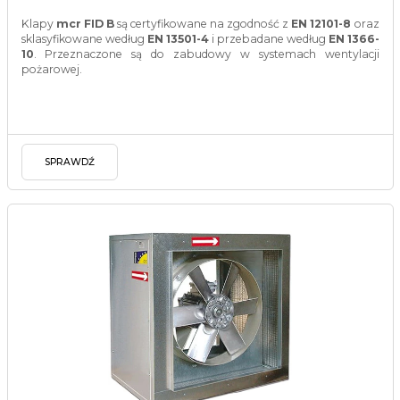
Klapy
mcr FID B
są certyfikowane na zgodność z
EN 12101-8
oraz
sklasyfikowane według
EN 13501-4
i przebadane według
EN 1366-
10
. Przeznaczone są do zabudowy w systemach wentylacji
pożarowej.
SPRAWDŹ