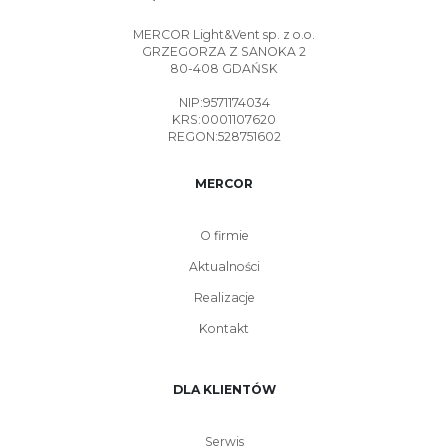
MERCOR Light&Vent sp. z o.o.
GRZEGORZA Z SANOKA 2
80-408 GDAŃSK
NIP:9571174034
KRS:0001107620
REGON:528751602
MERCOR
O firmie
Aktualności
Realizacje
Kontakt
DLA KLIENTÓW
Serwis