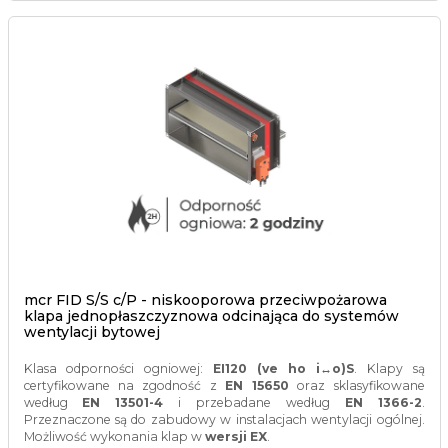
mcr FID S/S c/P - niskooporowa przeciwpożarowa
klapa jednopłaszczyznowa odcinająca do systemów
wentylacji bytowej
Klasa odporności ogniowej:
EI120 (ve ho i↔o)S
. Klapy są
certyfikowane na zgodność z
EN 15650
oraz sklasyfikowane
według
EN 13501-4
i przebadane według
EN 1366-2
.
Przeznaczone są do zabudowy w instalacjach wentylacji ogólnej.
Możliwość wykonania klap w
wersji EX
.