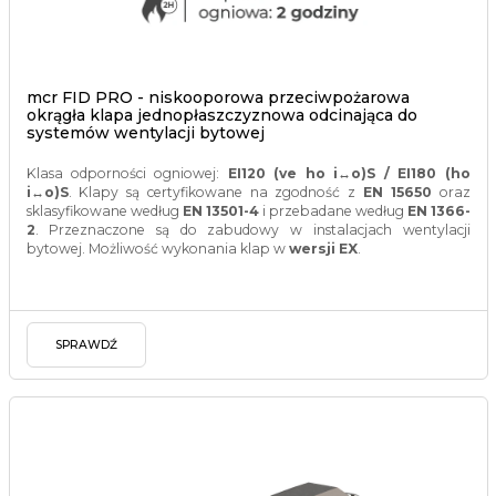
mcr FID PRO - niskooporowa przeciwpożarowa
okrągła klapa jednopłaszczyznowa odcinająca do
systemów wentylacji bytowej
Klasa odporności ogniowej:
EI120 (ve ho i↔o)S / EI180 (ho
i↔o)S
. Klapy są certyfikowane na zgodność z
EN 15650
oraz
sklasyfikowane według
EN 13501-4
i przebadane według
EN 1366-
2
. Przeznaczone są do zabudowy w instalacjach wentylacji
bytowej. Możliwość wykonania klap w
wersji EX
.
SPRAWDŹ