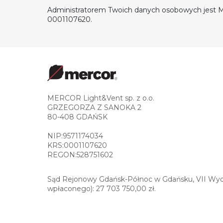
Administratorem Twoich danych osobowych jest M
0001107620.
MERCOR Light&Vent sp. z o.o.
GRZEGORZA Z SANOKA 2
80-408 GDAŃSK
NIP:9571174034
KRS:0001107620
REGON:528751602
Sąd Rejonowy Gdańsk-Północ w Gdańsku, VII Wydz
wpłaconego): 27 703 750,00 zł.