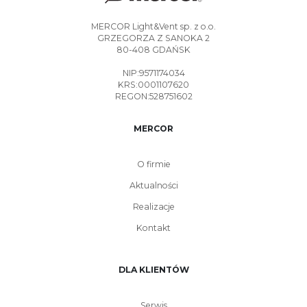
MERCOR Light&Vent sp. z o.o.
GRZEGORZA Z SANOKA 2
80-408 GDAŃSK
NIP:9571174034
KRS:0001107620
REGON:528751602
MERCOR
O firmie
Aktualności
Realizacje
Kontakt
DLA KLIENTÓW
Serwis