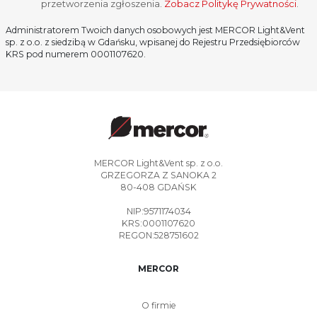
przetworzenia zgłoszenia.
Zobacz Politykę Prywatności
.
Administratorem Twoich danych osobowych jest MERCOR Light&Vent
sp. z o.o. z siedzibą w Gdańsku, wpisanej do Rejestru Przedsiębiorców
KRS pod numerem 0001107620.
MERCOR Light&Vent sp. z o.o.
GRZEGORZA Z SANOKA 2
80-408 GDAŃSK
NIP:9571174034
KRS:0001107620
REGON:528751602
MERCOR
O firmie