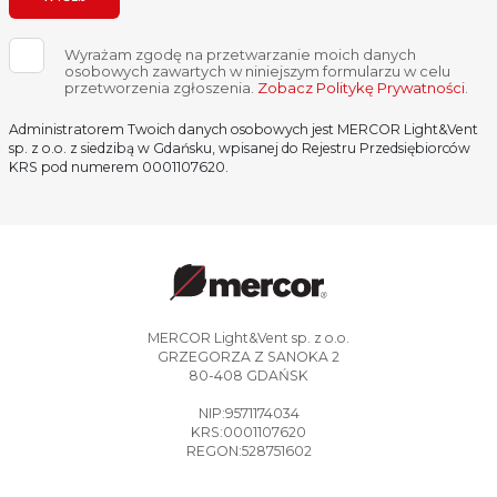
Wyrażam zgodę na przetwarzanie moich danych
osobowych zawartych w niniejszym formularzu w celu
przetworzenia zgłoszenia.
Zobacz Politykę Prywatności
.
Administratorem Twoich danych osobowych jest MERCOR Light&Vent
sp. z o.o. z siedzibą w Gdańsku, wpisanej do Rejestru Przedsiębiorców
KRS pod numerem 0001107620.
MERCOR Light&Vent sp. z o.o.
GRZEGORZA Z SANOKA 2
80-408 GDAŃSK
NIP:9571174034
KRS:0001107620
REGON:528751602