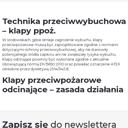
Technika przeciwwybuchowa
– klapy ppoż.
W środowiskach, gdzie istnieje zagrożenie wybuchu, klapy
przeciwpożarowe muszą być zaprojektowane zgodnie z normami
dotyczącymi ochrony przeciwwybuchowej, aby nie stanowiły
potencjalnego źródła zapłonu ani nie zwiększały ryzyka wybuchu.
Klapy odcinające powinny być wykonane zgodnie z aktualnie
obowiązującą normą EN 15650:2010 oraz posiadać oznaczenie ATEX
określone przez dyrektywę 2014/34/UE.
Klapy przeciwpożarowe
odcinające – zasada działania
Klapy przeciwpożarowe odcinające zabezpieczają budynki przed
rozprzestrzenianiem się ognia i dymu przez kanały instalacji
wentylacyjno-klimatyzacyjnych. Klapy odcinające wyposażone są w
topiki lub termowyzwalacze wykrywające przekroczenie temperatury,
dzięki czemu w przypadku pożaru (gdy temperatura wzrasta powyżej
Zapisz się
do newslettera
określonej wartości) mechanizm klapy zostaje uruchomiony. Wówczas
przegroda odcinająca zamyka się lub pozostaje zamknięta i całkowicie