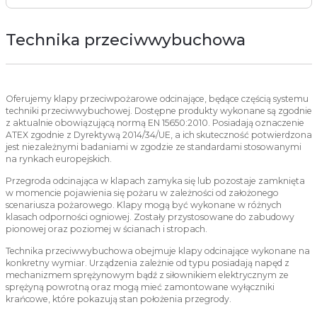
Technika przeciwwybuchowa
Oferujemy klapy przeciwpożarowe odcinające, będące częścią systemu
techniki przeciwwybuchowej. Dostępne produkty wykonane są zgodnie
z aktualnie obowiązującą normą EN 15650:2010. Posiadają oznaczenie
ATEX zgodnie z Dyrektywą 2014/34/UE, a ich skuteczność potwierdzona
jest niezależnymi badaniami w zgodzie ze standardami stosowanymi
na rynkach europejskich.
Przegroda odcinająca w klapach zamyka się lub pozostaje zamknięta
w momencie pojawienia się pożaru w zależności od założonego
scenariusza pożarowego. Klapy mogą być wykonane w różnych
klasach odporności ogniowej. Zostały przystosowane do zabudowy
pionowej oraz poziomej w ścianach i stropach.
Technika przeciwwybuchowa obejmuje klapy odcinające wykonane na
konkretny wymiar. Urządzenia zależnie od typu posiadają napęd z
mechanizmem sprężynowym bądź z siłownikiem elektrycznym ze
sprężyną powrotną oraz mogą mieć zamontowane wyłączniki
krańcowe, które pokazują stan położenia przegrody.