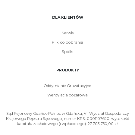
mogą stanowić
potencjalne źródło zapłonu
(iskry mechaniczne,
gorące powierzchnie, elektryczność statyczna).
DLA KLIENTÓW
W typowych budynkach, takich jak biura, galerie handlowe, klatki
schodowe czy garaże podziemne
bez wyznaczonych stref Ex
,
wentylacja pożarowa
nie musi być wykonana w standardzie
Serwis
ATEX
. Pożar i dym pożarowy nie są bowiem atmosferą wybuchową w
rozumieniu przepisów ATEX.
Pliki do pobrania
Spółki
PRODUKTY
Oddymianie Grawitacyjne
Wentylacja pożarowa
Sąd Rejonowy Gdańsk-Północ w Gdańsku, VII Wydział Gospodarczy
Krajowego Rejestru Sądowego, numer KRS: 0001107620, wysokość
kapitału zakładowego (i wpłaconego): 27 703 750,00 zł.