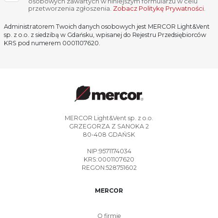
osobowych zawartych w niniejszym formularzu w celu
przetworzenia zgłoszenia.
Zobacz Politykę Prywatności
.
Administratorem Twoich danych osobowych jest MERCOR Light&Vent
sp. z o.o. z siedzibą w Gdańsku, wpisanej do Rejestru Przedsiębiorców
KRS pod numerem 0001107620.
MERCOR Light&Vent sp. z o.o.
GRZEGORZA Z SANOKA 2
80-408 GDAŃSK
NIP:9571174034
KRS:0001107620
REGON:528751602
MERCOR
O firmie