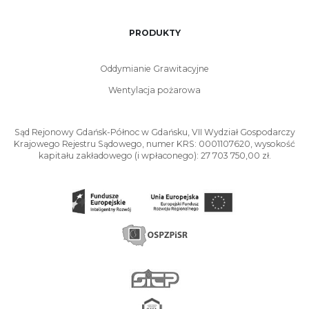
Tak, systemy oddymiania grawitacyjnego mogą być zintegrowane z
innymi systemami przeciwpożarowymi, takimi jak czujniki dymu,
alarmy pożarowe czy systemy automatycznego gaszenia. Taka
PRODUKTY
integracja zwiększa efektywność działania systemu w przypadku
pożaru.
Oddymianie Grawitacyjne
Wentylacja pożarowa
Sąd Rejonowy Gdańsk-Północ w Gdańsku, VII Wydział Gospodarczy
Krajowego Rejestru Sądowego, numer KRS: 0001107620, wysokość
kapitału zakładowego (i wpłaconego): 27 703 750,00 zł.