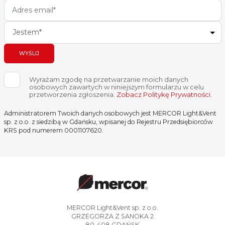
urządzenia napowietrzajace (okna OSO, klapy żal. LAM).
Każde z tych rozwiązań nadaje się do stosowania na dachach pokrytych
m.in. papą, membraną PCV, blachą trapezową czy dachówką, co
Jestem*
zapewnia ich szeroką kompatybilność z różnymi typami budynków.
Kompleksowa oferta
WYŚLIJ
systemów oddymiania
Wyrażam zgodę na przetwarzanie moich danych
grawitacyjnego
osobowych zawartych w niniejszym formularzu w celu
przetworzenia zgłoszenia.
Zobacz Politykę Prywatności
.
W ofercie Mercor znajdą Państwo duży wybór produktów
Administratorem Twoich danych osobowych jest MERCOR Light&Vent
umożliwiających zaprojektowanie kompleksowych systemów
sp. z o.o. z siedzibą w Gdańsku, wpisanej do Rejestru Przedsiębiorców
oddymiania grawitacyjnego, dostosowanych do potrzeb obiektu. Nasze
KRS pod numerem 0001107620.
systemy spełniają najwyższe normy bezpieczeństwa i spełniają
aktualne przepisy prawne dotyczące ochrony przeciwpożarowej.
FAQ – najczęściej
zadawane pytania
1. Co to jest system
MERCOR Light&Vent sp. z o.o.
oddymiania grawitacyjnego?
GRZEGORZA Z SANOKA 2
80-408 GDAŃSK