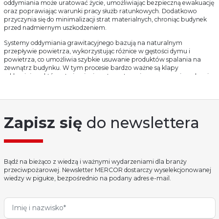
oddymiania może uratować życie, umożliwiając bezpieczną ewakuację
oraz poprawiając warunki pracy służb ratunkowych. Dodatkowo
przyczynia się do minimalizacji strat materialnych, chroniąc budynek
przed nadmiernym uszkodzeniem.
Systemy oddymiania grawitacyjnego bazują na naturalnym
przepływie powietrza, wykorzystując różnice w gęstości dymu i
powietrza, co umożliwia szybkie usuwanie produktów spalania na
zewnątrz budynku. W tym procesie bardzo ważne są klapy
oddymiające, które otwierają się automatycznie w momencie wykrycia
pożaru, umożliwiając swobodny przepływ dymu na zewnątrz. W
efekcie zmniejsza się temperatura w pomieszczeniach objętych
ogniem, a lepsza widoczność ułatwia ewakuację osób oraz działania
ekip ratowniczych.
Zapisz się
do newslettera
Co wchodzi w skład systemu
oddymiania?
Klapy oddymiające stanowią integralną część kompleksowego systemu
Bądź na bieżąco z wiedzą i ważnymi wydarzeniami dla branży
sterowania dymem, który obejmuje także inne produkty oferowane
przeciwpożarowej. Newsletter MERCOR dostarczy wyselekcjonowanej
przez Mercor. Należą do nich:
wiedzy w pigułce, bezpośrednio na podany adres e-mail.
centrale sterujące (mcr 9705 i mcr 0204),
moduły rozszerzające (mcr R0424, -48),
urządzenia oddymiajace (takie jak klapy odd. UT, PROLIGHT, klapy żal.
LAM, okna odd. OSO),