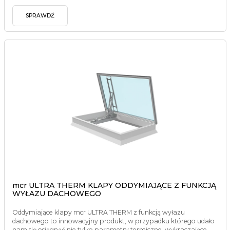
SPRAWDŹ
mcr ULTRA THERM KLAPY ODDYMIAJĄCE Z FUNKCJĄ
WYŁAZU DACHOWEGO
Oddymiające klapy mcr ULTRA THERM z funkcją wyłazu
dachowego to innowacyjny produkt, w przypadku którego udało
nam się osiągnąć nie tylko parametry termiczne, wykraczające