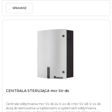
SPRAWDŹ
CENTRALA STERUJĄCA mcr SV-ds
Centrale oddymiania mcr SV-ds 24 V-xx-ds i mcr SV 48 V-xx-ds
służą do sterowania urządzeniami w systemach oddymiania,