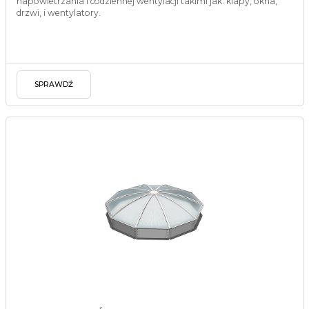
napowietrzania i codziennej wentylacji takimi jak: klapy, okna,
drzwi, i wentylatory.
SPRAWDŹ