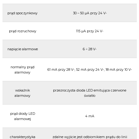
prąd spoczynkowy
30 – 50 µA przy 24 V-
prąd rozruchowy
115 µA przy 24 V-
napięcie alarmowe
6 ÷ 28 V-
normalny prąd
61 mA przy 28 V-, 52 mA przy 24 V-, 18 mA przy 10 V-
alarmowy
wskaźnik
przezroczysta dioda LED emitująca czerwone
alarmowy
światło
prąd diody LED
4 mA
alarmowej
charakterystyka
zdalne wyjście jest odbiornikiem prądu do linii