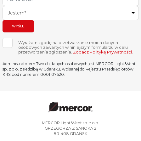
Jestem*
WYŚLIJ
Wyrażam zgodę na przetwarzanie moich danych
osobowych zawartych w niniejszym formularzu w celu
przetworzenia zgłoszenia.
Zobacz Politykę Prywatności
.
Administratorem Twoich danych osobowych jest MERCOR Light&Vent
sp. z o.o. z siedzibą w Gdańsku, wpisanej do Rejestru Przedsiębiorców
KRS pod numerem 0001107620.
MERCOR Light&Vent sp. z o.o.
GRZEGORZA Z SANOKA 2
80-408 GDAŃSK