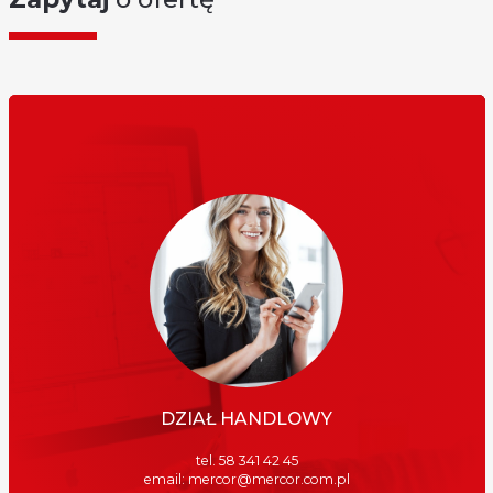
DZIAŁ HANDLOWY
tel. 58 341 42 45
email: mercor@mercor.com.pl