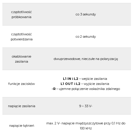
częstotliwość
co 3 sekundy
próbkowania
częstotliwość
co 2 sekundy
potwierdzania
okablowanie
dwuprzewodowe, nieczułe na polaryzację
zasilania
L1 IN i L2
– wejście zasilania
funkcje zacisków
L1 OUT i L2
– wyjście zasilania
-R
– ujemne połączenie wskaźnika zdalnego
napięcie zasilania
9 ÷ 33 V-
max. 2 V- napięcie międzyszczytowe przy 0,1 Hz do
napięcie tętnień
100 kHz