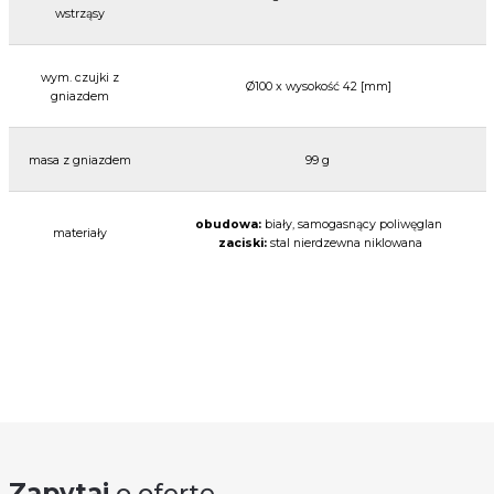
wstrząsy
wym. czujki z
Ø100 x wysokość 42 [mm]
gniazdem
masa z gniazdem
99 g
obudowa:
biały, samogasnący poliwęglan
materiały
zaciski:
stal nierdzewna niklowana
Zapytaj
o ofertę