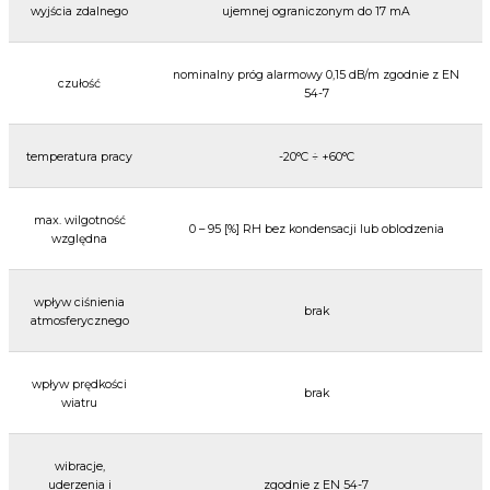
wyjścia zdalnego
ujemnej ograniczonym do 17 mA
nominalny próg alarmowy 0,15 dB/m zgodnie z EN
czułość
54-7
temperatura pracy
-20°C ÷ +60°C
max. wilgotność
0 – 95 [%] RH bez kondensacji lub oblodzenia
względna
wpływ ciśnienia
brak
atmosferycznego
wpływ prędkości
brak
wiatru
wibracje,
uderzenia i
zgodnie z EN 54-7