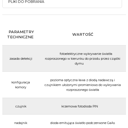
PLIKI DO POBRANIA
PARAMETRY
WARTOŚĆ
TECHNICZNE
fotoelektryczne wykrywanie światła
zasada detekcji
rozproszonego w kierunku do przodu przez cząstki
dymu
pozioma optyczna ława z diodą nadawczą i
konfiguracja
czujnikiem ułożonymi promieniowo do wykrywania
komory
rozproszonego światła
czujnik
krzemowa fotodioda PIN
nadajnik
dioda emitująca światło podczerwone GaAs