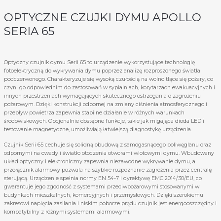
OPTYCZNE CZUJKI DYMU APOLLO
SERIA 65
Optyczny czujnik dymu Serii 65 to urządzenie wykorzystujące technologię
fotoelektryczną do wykrywania dymu poprzez analizę rozproszonego światła
podczerwonego. Charakteryzuje się wysoką czułością na wolno tlące się pożary, co
czyni go odpowiednim do zastosowań w sypialniach, korytarzach ewakuacyjnych i
innych przestrzeniach wymagających skutecznego ostrzegania o zagrożeniu
pożarowym. Dzięki konstrukcji odpornej na zmiany ciśnienia atmosferycznego i
przepływ powietrza zapewnia stabilne działanie w różnych warunkach
środowiskowych. Opcjonalnie dostępne funkcje, takie jak migająca dioda LED i
testowanie magnetyczne, umożliwiają łatwiejszą diagnostykę urządzenia.
Czujnik Serii 65 cechuje się solidną obudową z samogasnącego poliwęglanu oraz
odpornymi na owady i światło otoczenia otworami wlotowymi dymu. Wbudowany
układ optyczny i elektroniczny zapewnia niezawodne wykrywanie dymu, a
przełącznik alarmowy pozwala na szybkie rozpoznanie zagrożenia przez centralę
sterującą. Urządzenie spełnia normy EN 54-7 i dyrektywę EMC 2014/30/EU, co
gwarantuje jego zgodność z systemami przeciwpożarowymi stosowanymi w
budynkach mieszkalnych, komercyjnych i przemysłowych. Dzięki szerokiemu
zakresowi napięcia zasilania i niskim poborze prądu czujnik jest energooszczędny i
kompatybilny z różnymi systemami alarmowymi.