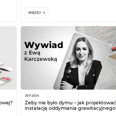
WIĘCEJ
26.11.2024
owej?
Żeby nie było dymu – jak projektowa
instalację oddymiania grawitacyjnego