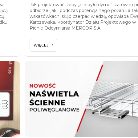
wa
Jak projektować, żeby „nie było dymu”, zarówno p
jącą
odbiorze, jak i podczas potencjalnego pożaru, a ta
cą.
wskazówkach, skąd czerpać wiedzę, opowiada Ew
adku
Karczewska, Koordynator Działu Projektowego w
Pionie Oddymiania MERCOR S.A.
WIĘCEJ