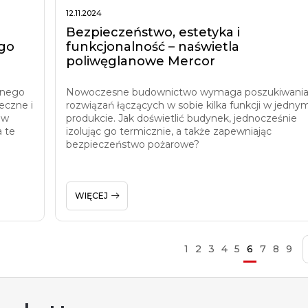
12.11.2024
Bezpieczeństwo, estetyka i
go
funkcjonalność – naświetla
poliwęglanowe Mercor
jnego
Nowoczesne budownictwo wymaga poszukiwani
eczne i
rozwiązań łączących w sobie kilka funkcji w jedny
 w
produkcie. Jak doświetlić budynek, jednocześnie
 te
izolując go termicznie, a także zapewniając
bezpieczeństwo pożarowe?
WIĘCEJ
1
2
3
4
5
6
7
8
9