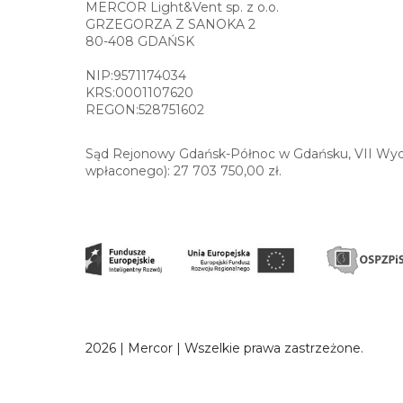
MERCOR Light&Vent sp. z o.o.
GRZEGORZA Z SANOKA 2
80-408 GDAŃSK
NIP:9571174034
KRS:0001107620
REGON:528751602
Sąd Rejonowy Gdańsk-Północ w Gdańsku, VII Wydz
wpłaconego): 27 703 750,00 zł.
2026 | Mercor | Wszelkie prawa zastrzeżone.