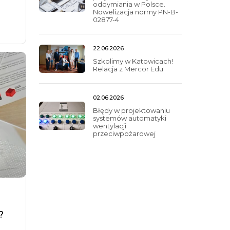
oddymiania w Polsce.
Nowelizacja normy PN-B-
02877-4
22.06.2026
Szkolimy w Katowicach!
Relacja z Mercor Edu
02.06.2026
Błędy w projektowaniu
systemów automatyki
wentylacji
przeciwpożarowej
ć
?