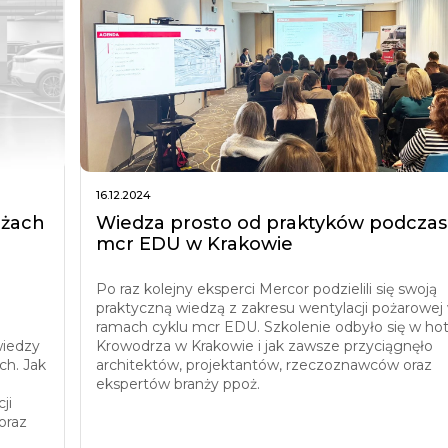
16.12.2024
ażach
Wiedza prosto od praktyków podczas
mcr EDU w Krakowie
Po raz kolejny eksperci Mercor podzielili się swoją
praktyczną wiedzą z zakresu wentylacji pożarowej
ramach cyklu mcr EDU. Szkolenie odbyło się w ho
wiedzy
Krowodrza w Krakowie i jak zawsze przyciągnęło
ch. Jak
architektów, projektantów, rzeczoznawców oraz
ekspertów branży ppoż.
ji
oraz