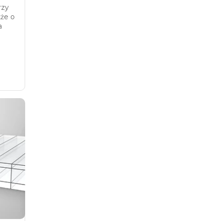
rzy
kże o
a