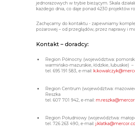
jednorazowych w trybie bieżącym. Skala działa
każdego dnia, co daje ponad 4230 projektów r
Zachęcamy do kontaktu - zapewniamy komplek
pożarowej – od przeglądów, przez naprawy i m
Kontakt – doradcy:
Region Północny (województwa: pomorskie
warmińsko-mazurskie, łódzkie, lubuskie) –
tel. 695 191 583, e-mail:
k.kowalczyk@merco
Region Centrum (województwa: mazowieckie,
Reszka
tel. 607 701 942, e-mail:
m.reszka@mercor.
Region Południowy (województwa: małopolsk
tel. 726 263 490, e-mail:
j.klatka@mercor.c