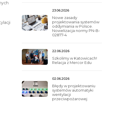
anych
23.06.2026
Nowe zasady
projektowania systemów
lacji
oddymiania w Polsce.
Nowelizacja normy PN-B-
02877-4
22.06.2026
Szkolimy w Katowicach!
Relacja z Mercor Edu
02.06.2026
Błędy w projektowaniu
systemów automatyki
wentylacji
przeciwpożarowej