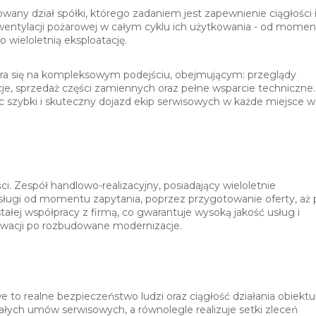
ny dział spółki, którego zadaniem jest zapewnienie ciągłości 
entylacji pożarowej w całym cyklu ich użytkowania - od momen
o wieloletnią eksploatację.
era się na kompleksowym podejściu, obejmującym: przeglądy
je, sprzedaż części zamiennych oraz pełne wsparcie techniczne.
jąc szybki i skuteczny dojazd ekip serwisowych w każde miejsce w
i. Zespół handlowo-realizacyjny, posiadający wieloletnie
ługi od momentu zapytania, poprzez przygotowanie oferty, aż 
stałej współpracy z firmą, co gwarantuje wysoką jakość usług i
erwacji po rozbudowane modernizacje.
o realne bezpieczeństwo ludzi oraz ciągłość działania obiektu
tałych umów serwisowych, a równolegle realizuje setki zleceń