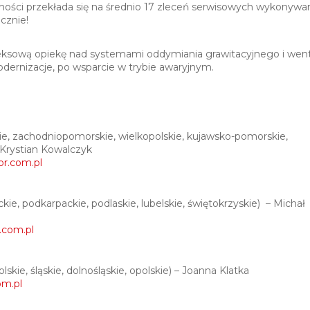
lności przekłada się na średnio 17 zleceń serwisowych wykonyw
ocznie!
sową opiekę nad systemami oddymiania grawitacyjnego i wenty
odernizacje, po wsparcie w trybie awaryjnym.
, zachodniopomorskie, wielkopolskie, kujawsko-pomorskie,
 Krystian Kowalczyk
r.com.pl
 podkarpackie, podlaskie, lubelskie, świętokrzyskie) – Michał
com.pl
ie, śląskie, dolnośląskie, opolskie) – Joanna Klatka
om.pl