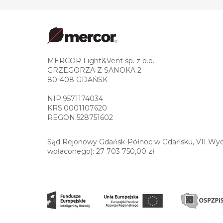
MERCOR Light&Vent sp. z o.o.
GRZEGORZA Z SANOKA 2
80-408 GDAŃSK
NIP:9571174034
KRS:0001107620
REGON:528751602
Sąd Rejonowy Gdańsk-Północ w Gdańsku, VII Wydz
wpłaconego): 27 703 750,00 zł.