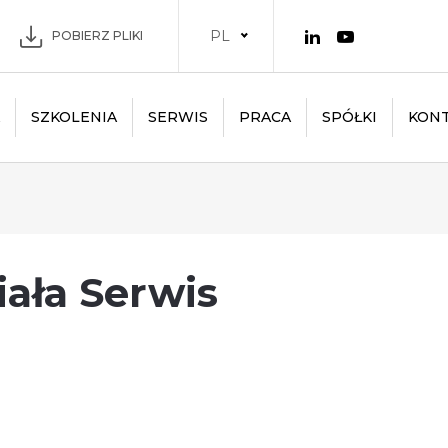
PL
POBIERZ PLIKI
SZKOLENIA
SERWIS
PRACA
SPÓŁKI
KON
iała Serwis