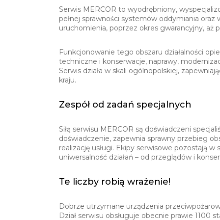
Serwis MERCOR to wyodrębniony, wyspecjalizowa
pełnej sprawności systemów oddymiania oraz w
uruchomienia, poprzez okres gwarancyjny, aż p
Funkcjonowanie tego obszaru działalności opi
techniczne i konserwacje, naprawy, modernizac
Serwis działa w skali ogólnopolskiej, zapewnia
kraju.
Zespół od zadań specjalnych
Siłą serwisu MERCOR są doświadczeni specjaliśc
doświadczenie, zapewnia sprawny przebieg obs
realizację usługi. Ekipy serwisowe pozostają w 
uniwersalność działań – od przeglądów i kons
Te liczby robią wrażenie!
Dobrze utrzymane urządzenia przeciwpożarowe t
Dział serwisu obsługuje obecnie prawie 1100 s