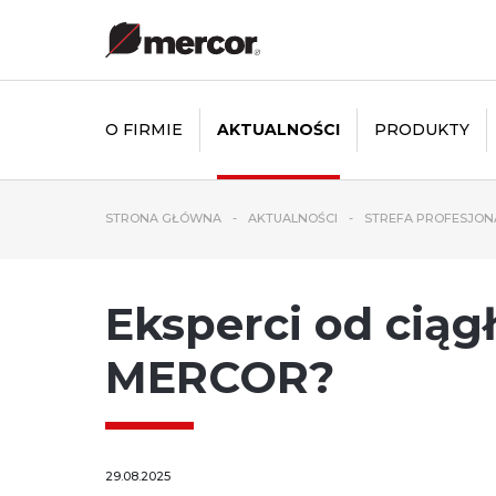
O FIRMIE
AKTUALNOŚCI
PRODUKTY
STRONA GŁÓWNA
AKTUALNOŚCI
STREFA PROFESJON
Eksperci od ciągł
MERCOR?
29.08.2025