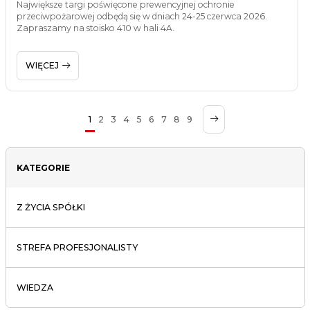
Największe targi poświęcone prewencyjnej ochronie
przeciwpożarowej odbędą się w dniach 24-25 czerwca 2026.
Zapraszamy na stoisko 410 w hali 4A.
WIĘCEJ
1
2
3
4
5
6
7
8
9
KATEGORIE
Z ŻYCIA SPÓŁKI
STREFA PROFESJONALISTY
WIEDZA