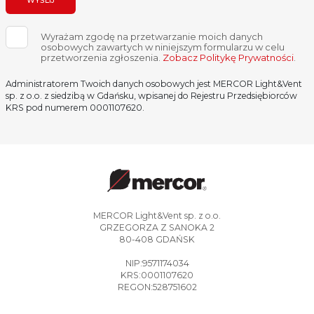
WYŚLIJ
Wyrażam zgodę na przetwarzanie moich danych
osobowych zawartych w niniejszym formularzu w celu
przetworzenia zgłoszenia.
Zobacz Politykę Prywatności
.
Administratorem Twoich danych osobowych jest MERCOR Light&Vent
sp. z o.o. z siedzibą w Gdańsku, wpisanej do Rejestru Przedsiębiorców
KRS pod numerem 0001107620.
MERCOR Light&Vent sp. z o.o.
GRZEGORZA Z SANOKA 2
80-408 GDAŃSK
NIP:9571174034
KRS:0001107620
REGON:528751602