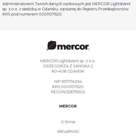
Administratorem Twoich danych osobowych jest MERCOR Light&Vent
sp. z o.o. z siedzibą w Gdańsku, wpisanej do Rejestru Przedsiębiorców
KRS pod numerem 0001107620.
MERCOR Light&Vent sp. z o.o.
GRZEGORZA Z SANOKA 2
80-408 GDAŃSK
NIP:9571174034
KRS:0001107620
REGON:528751602
MERCOR
O firmie
Aktualności