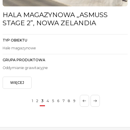
HALA MAGAZYNOWA „ASMUSS
STAGE 2”, NOWA ZELANDIA
TYP OBIEKTU
Hale magazynowe
GRUPA PRODUKTOWA
Oddymianie grawitacyjne
WIĘCEJ
1
2
3
4
5
6
7
8
9