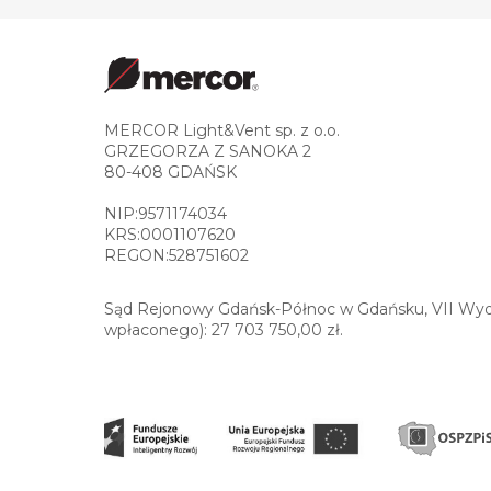
MERCOR Light&Vent sp. z o.o.
GRZEGORZA Z SANOKA 2
80-408 GDAŃSK
NIP:9571174034
KRS:0001107620
REGON:528751602
Sąd Rejonowy Gdańsk-Północ w Gdańsku, VII Wydz
wpłaconego): 27 703 750,00 zł.