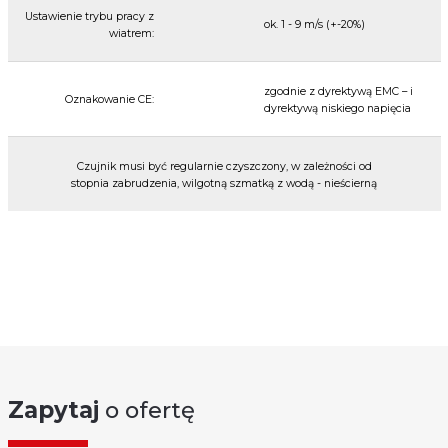
Ustawienie trybu pracy z
ok. 1 - 9 m/s (+-20%)
wiatrem:
zgodnie z dyrektywą EMC – i
Oznakowanie CE:
dyrektywą niskiego napięcia
Czujnik musi być regularnie czyszczony, w zależności od
stopnia zabrudzenia, wilgotną szmatką z wodą - nieścierną
Zapytaj
o ofertę