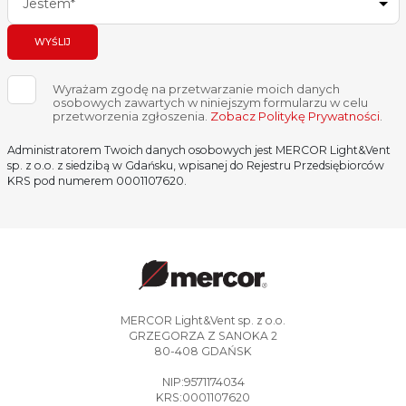
Jestem*
WYŚLIJ
Wyrażam zgodę na przetwarzanie moich danych
osobowych zawartych w niniejszym formularzu w celu
przetworzenia zgłoszenia.
Zobacz Politykę Prywatności
.
Administratorem Twoich danych osobowych jest MERCOR Light&Vent
sp. z o.o. z siedzibą w Gdańsku, wpisanej do Rejestru Przedsiębiorców
KRS pod numerem 0001107620.
MERCOR Light&Vent sp. z o.o.
GRZEGORZA Z SANOKA 2
80-408 GDAŃSK
NIP:9571174034
KRS:0001107620