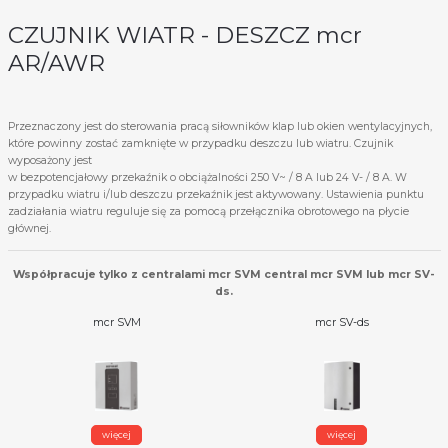
CZUJNIK WIATR - DESZCZ mcr
AR/AWR
Przeznaczony jest do sterowania pracą siłowników klap lub okien wentylacyjnych,
które powinny zostać zamknięte w przypadku deszczu lub wiatru. Czujnik
wyposażony jest
w bezpotencjałowy przekaźnik o obciążalności 250 V~ / 8 A lub 24 V- / 8 A. W
przypadku wiatru i/lub deszczu przekaźnik jest aktywowany. Ustawienia punktu
zadziałania wiatru reguluje się za pomocą przełącznika obrotowego na płycie
głównej.
Współpracuje tylko z centralami mcr SVM central mcr SVM lub mcr SV-
ds.
mcr SVM
mcr SV-ds
więcej
więcej