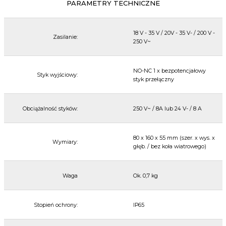
PARAMETRY TECHNICZNE
18 V - 35 V / 20V - 35 V- / 200 V -
Zasilanie:
250 V~
NO-NC 1 x bezpotencjałowy
Styk wyjściowy:
styk przełączny
Obciążalność styków:
250 V~ / 8A lub 24 V- / 8 A
80 x 160 x 55 mm (szer. x wys. x
Wymiary:
głęb. / bez koła wiatrowego)
Waga
Ok. 0,7 kg
Stopień ochrony:
IP65