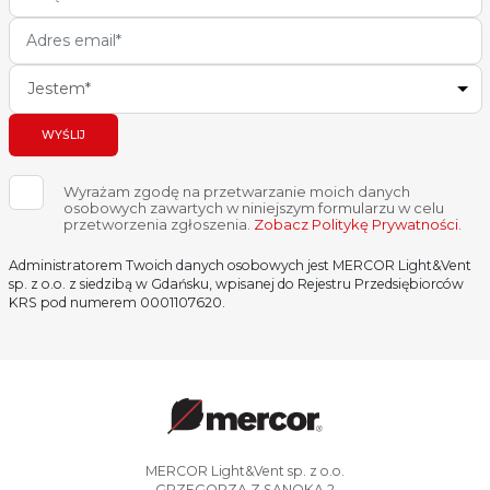
Jestem*
WYŚLIJ
Wyrażam zgodę na przetwarzanie moich danych
osobowych zawartych w niniejszym formularzu w celu
przetworzenia zgłoszenia.
Zobacz Politykę Prywatności
.
Administratorem Twoich danych osobowych jest MERCOR Light&Vent
sp. z o.o. z siedzibą w Gdańsku, wpisanej do Rejestru Przedsiębiorców
KRS pod numerem 0001107620.
MERCOR Light&Vent sp. z o.o.
GRZEGORZA Z SANOKA 2