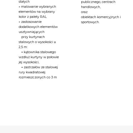
stałych
publicznego, centrach
» malowanie wybranych
handlowych,
elementów na wybrany
oraz
kolor z palety RAL
obiektach komercyjnych i
» zastosowanie
sportowych.
dodatkowych elementów
usztywniających
przy kurtynach
stalowych o wysokości ≥
2,5 m:
–
kątownika stalowego
wzdłuż kurtyny w połowie
jej wysokości,
–
zastrzałów ze stalowej
rury kwadratowej
rozmieszczonych co 3 m