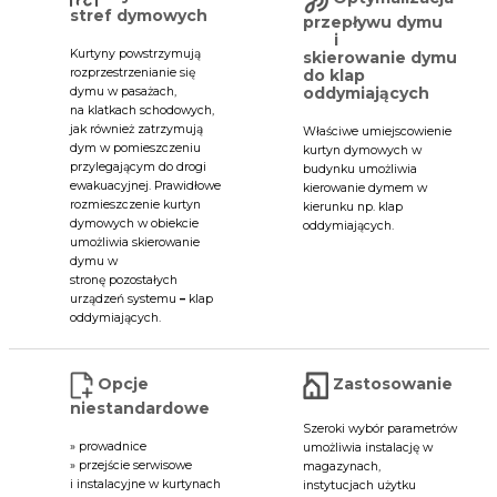
stref dymowych
przepływu dymu
i
Kurtyny powstrzymują
skierowanie dymu
do klap
rozprzestrzenianie się
oddymiających
dymu w pasażach,
na klatkach schodowych,
jak również zatrzymują
Właściwe umiejscowienie
dym w pomieszczeniu
kurtyn dymowych w
przylegającym do drogi
budynku umożliwia
ewakuacyjnej. Prawidłowe
kierowanie dymem w
rozmieszczenie kurtyn
kierunku np. klap
dymowych w obiekcie
oddymiających.
umożliwia skierowanie
dymu w
stronę pozostałych
urządzeń systemu
–
klap
oddymiających.
Opcje
Zastosowanie
niestandardowe
Szeroki wybór parametrów
» prowadnice
umożliwia instalację w
» przejście serwisowe
magazynach,
i instalacyjne w kurtynach
instytucjach użytku