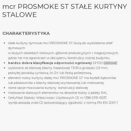
mcr PROSMOKE ST STAŁE KURTYNY
STALOWE
CHARAKTERYSTYKA
stałe kurtyny dymowe mcr PROSMOKE ST służą do wydzielania stref
dymowych
w dużych obiektach halowych, głównie produkcyjnych i magazynowych,
gdzie nie ma ograniczeń w obciążeniu konstrukcji nośnej budynku,
bardzo dobra klasyfikacja odporności ogniowej:
DH120
(stalowe)
wykonane ze stalowej blachy trapezowej TR35 o grubości 0,5 mm,
pokrytej powłoką cynkową, Al-Zn lub farbą poliestrową,
element nośny kurtyny stałej mcr PROSMOKE ST ma kształt kątownika
lub płaskownika z blachy stalowej ocynkowanej lub malowanej.
różne opcje mocowania kurtyny konstrukcji stalowej
malowanie stalowych elementów na dowolne kolory z palety RAL
Certyfikat Stałości Właściwości Użytkowych CE nr 1396-CPR-0037,
wyrób posiada znak CE potwierdzający zgodność z normą PN-EN 12101-1