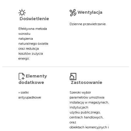
Wentylacja
Doświetlenie
Dzienne przewietrzanie.
P
Efektywna metoda
o
wzrostu
w
natężenia
p
naturalnego światła
oraz redukcja
kosztów zużycia
energii.
Elementy
dodatkowe
Zastosowanie
» siatki
Szeroki wybór
antyupadkowe
parametrów umożliwia
instalację w magazynach,
instytucjach
użytku publicznego,
centrach handlowych,
p
oraz
obiektach komercyjnych i