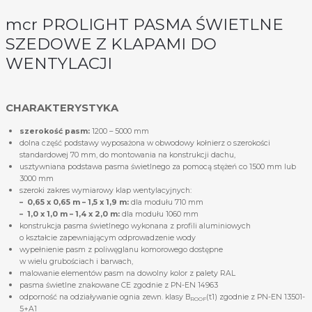
mcr PROLIGHT PASMA ŚWIETLNE
SZEDOWE Z KLAPAMI DO
WENTYLACJI
CHARAKTERYSTYKA
szerokość pasm:
1200 – 5000 mm
dolna część podstawy wyposażona w obwodowy kołnierz o szerokości
standardowej 70 mm, do montowania na konstrukcji dachu,
usztywniana podstawa pasma świetlnego za pomocą stężeń co 1500 mm lub
3000 mm
szeroki zakres wymiarowy klap wentylacyjnych:
– 0,65 x 0,65 m – 1,5 x 1,9 m:
dla modułu 710 mm
– 1,0 x 1,0 m – 1,4 x 2,0 m:
dla modułu 1060 mm
konstrukcja pasma świetlnego wykonana z profili aluminiowych
o kształcie zapewniającym odprowadzenie wody
wypełnienie pasm z poliwęglanu komorowego dostępne
w wielu grubościach i barwach,
malowanie elementów pasm na dowolny kolor z palety RAL
pasma świetlne znakowane CE zgodnie z PN-EN 14963
odporność na odziaływanie ognia zewn. klasy B
(t1) zgodnie z PN-EN 13501-
ROOF
5+A1