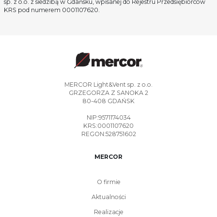
sp. z o.o. z siedzibą w Gdańsku, wpisanej do Rejestru Przedsiębiorców
KRS pod numerem 0001107620.
MERCOR Light&Vent sp. z o.o.
GRZEGORZA Z SANOKA 2
80-408 GDAŃSK
NIP:9571174034
KRS:0001107620
REGON:528751602
MERCOR
O firmie
Aktualności
Realizacje