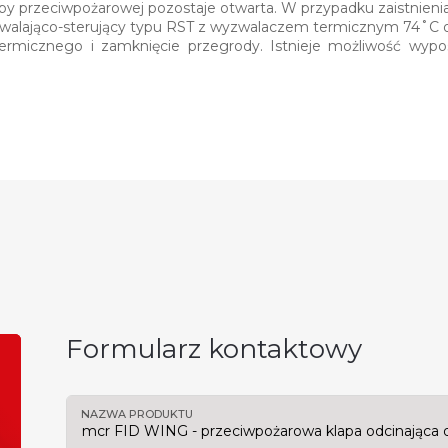
py przeciwpożarowej pozostaje otwarta. W przypadku zaistnien
ająco-sterujący typu RST z wyzwalaczem termicznym 74˚C or
termicznego i zamknięcie przegrody. Istnieje możliwość wy
Formularz kontaktowy
NAZWA PRODUKTU