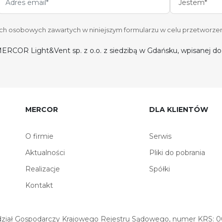
Jestem*
 osobowych zawartych w niniejszym formularzu w celu przetworzen
ERCOR Light&Vent sp. z o.o. z siedzibą w Gdańsku, wpisanej 
MERCOR
DLA KLIENTÓW
O firmie
Serwis
Aktualności
Pliki do pobrania
Realizacje
Spółki
Kontakt
iał Gospodarczy Krajowego Rejestru Sądowego, numer KRS: 00