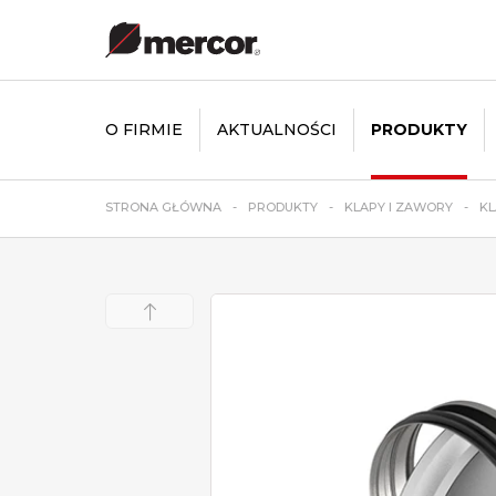
O FIRMIE
AKTUALNOŚCI
PRODUKTY
STRONA GŁÓWNA
PRODUKTY
KLAPY I ZAWORY
KL