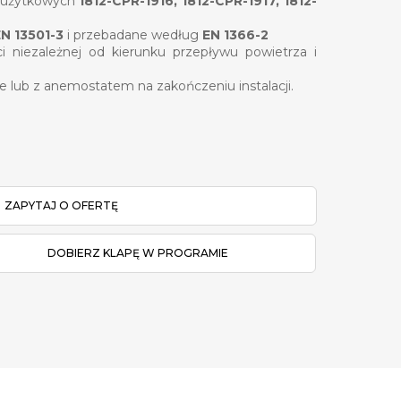
ci użytkowych
1812-CPR-1916, 1812-CPR-1917, 1812-
N 13501-3
i przebadane według
EN 1366-2
i niezależnej od kierunku przepływu powietrza i
 lub z anemostatem na zakończeniu instalacji.
ZAPYTAJ O OFERTĘ
DOBIERZ KLAPĘ W PROGRAMIE