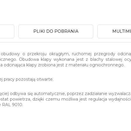
PLIKI DO POBRANIA
MULTIM
 obudowy o przekroju okrągłym, ruchomej przegrody odcina
cznego. Obudowa klapy wykonana jest z blachy stalowej ocynk
a odcinająca klapy zrobiona jest z materiału ogniochronnego.
 pracy pozostają otwarte.
nięcie) odbywa się automatycznie, poprzez zadziałanie wyzwala
at powietrza, dzięki czemu możliwa jest regulacja wydajności
e RAL 9010.