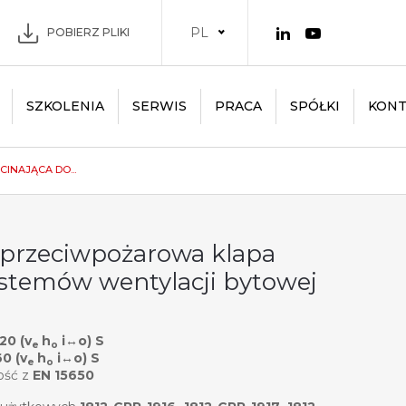
PL
POBIERZ PLIKI
SZKOLENIA
SERWIS
PRACA
SPÓŁKI
KONT
INAJĄCA DO...
 przeciwpożarowa klapa
ystemów wentylacji bytowej
120 (v
h
i↔o) S
e
o
60 (v
h
i↔o) S
e
o
ość z
EN 15650