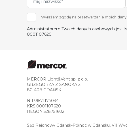
Wyrażam zgodę na przetwarzanie moich danych
Administratorem Twoich danych osobowych jest M
0001107620.
MERCOR Light&Vent sp. z o.o.
GRZEGORZA Z SANOKA 2
80-408 GDAŃSK
NIP:9571174034
KRS:0001107620
REGON:528751602
Sąd Rejonowy Gdańsk-Północ w Gdańsku, VII Wydz