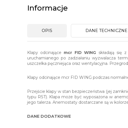
Informacje
OPIS
DANE TECHNICZNE
Klapy odcinające
mcr FID WING
składają się z
uruchamianego po zadziałaniu wyzwalacza termi
uszczelka pęczniejąca oraz wentylacyjna. Przegrod
Klapy odcinające mcr FID WING podczas normalnej
Przejście klapy w stan bezpieczeństwa (jej zamk
typu RST). Klapa może być wyposażona w anemost
jego talerza. Anemostaty dostarczane są w kolorz
DANE DODATKOWE