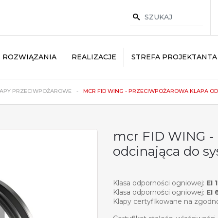
ROZWIĄZANIA
REALIZACJE
STREFA PROJEKTANTA
APY PRZECIWPOŻAROWE
MCR FID WING - PRZECIWPOŻAROWA KLAPA ODC
mcr FID WING -
odcinająca do s
Klasa odporności ogniowej:
EI 
Klasa odporności ogniowej:
EI 
Klapy certyfikowane na zgodn