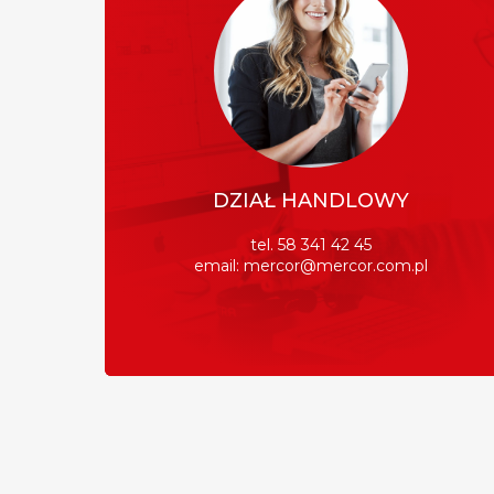
DZIAŁ HANDLOWY
tel. 58 341 42 45
email: mercor@mercor.com.pl