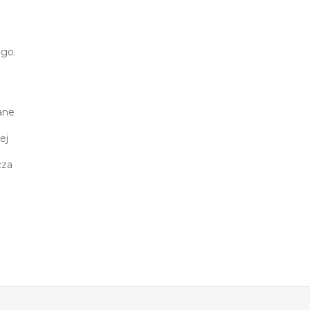
ego.
ane
ej
cza