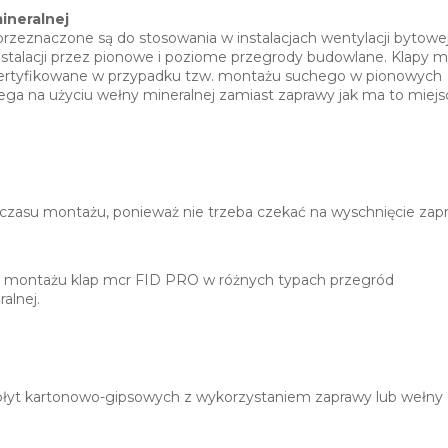
ineralnej
zeznaczone są do stosowania w instalacjach wentylacji bytowej
nstalacji przez pionowe i poziome przegrody budowlane. Klapy m
certyfikowane w przypadku tzw. montażu suchego w pionowych
ga na użyciu wełny mineralnej zamiast zaprawy jak ma to miejs
e czasu montażu, ponieważ nie trzeba czekać na wyschnięcie zap
w montażu klap mcr FID PRO w różnych typach przegród
alnej.
z płyt kartonowo-gipsowych z wykorzystaniem zaprawy lub wełny