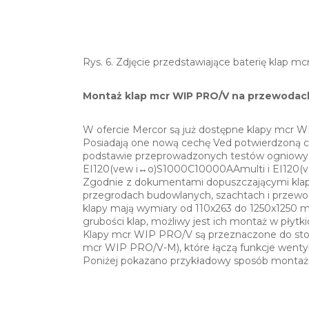
Rys. 6. Zdjęcie przedstawiające baterię klap 
Montaż klap mcr WIP PRO/V na przewodach
W ofercie Mercor są już dostępne klapy mcr
Posiadają one nową cechę Ved potwierdzoną ce
podstawie przeprowadzonych testów ogniowyc
EI120(vew i↔o)S1000C10000AAmulti i EI120(
Zgodnie z dokumentami dopuszczającymi kla
przegrodach budowlanych, szachtach i przewo
klapy mają wymiary od 110x263 do 1250x1250 mm
grubości klap, możliwy jest ich montaż w płytk
Klapy mcr WIP PRO/V są przeznaczone do stos
mcr WIP PRO/V-M), które łączą funkcje wentyla
Poniżej pokazano przykładowy sposób montaż