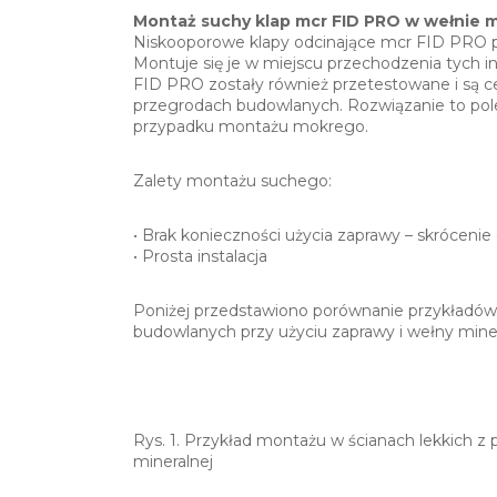
Montaż suchy klap mcr FID PRO w wełnie m
Niskooporowe klapy odcinające mcr FID PRO pr
Montuje się je w miejscu przechodzenia tych i
FID PRO zostały również przetestowane i są 
przegrodach budowlanych. Rozwiązanie to pole
przypadku montażu mokrego.
Zalety montażu suchego:
• Brak konieczności użycia zaprawy – skróceni
• Prosta instalacja
Poniżej przedstawiono porównanie przykładó
budowlanych przy użyciu zaprawy i wełny miner
Rys. 1. Przykład montażu w ścianach lekkich 
mineralnej