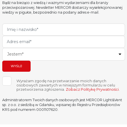
Bądź na bieżąco z wiedzą i ważnymi wydarzeniami dla branży
przeciwpożarowej. Newsletter MERCOR dostarczy wyselekcjonowanej
wiedzy w pigułce, bezpośrednio na podany adres e-mail.
Jestem*
WYŚLIJ
Wyrażam zgodę na przetwarzanie moich danych
osobowych zawartych w niniejszym formularzu w celu
przetworzenia zgłoszenia.
Zobacz Politykę Prywatności
.
Administratorem Twoich danych osobowych jest MERCOR Light&Vent
sp. z o.o. z siedzibą w Gdańsku, wpisanej do Rejestru Przedsiębiorców
KRS pod numerem 0001107620.