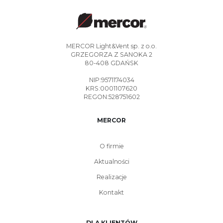
MERCOR Light&Vent sp. z o.o.
GRZEGORZA Z SANOKA 2
80-408 GDAŃSK
NIP:9571174034
KRS:0001107620
REGON:528751602
MERCOR
O firmie
Aktualności
Realizacje
Kontakt
DLA KLIENTÓW