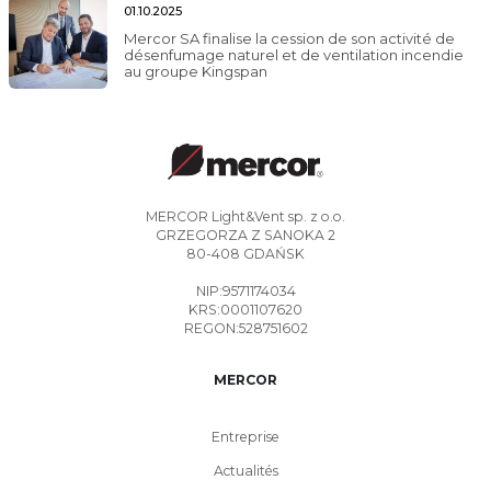
01.10.2025
Mercor SA finalise la cession de son activité de
désenfumage naturel et de ventilation incendie
au groupe Kingspan
MERCOR Light&Vent sp. z o.o.
GRZEGORZA Z SANOKA 2
80-408 GDAŃSK
NIP:9571174034
KRS:0001107620
REGON:528751602
MERCOR
Entreprise
Actualités