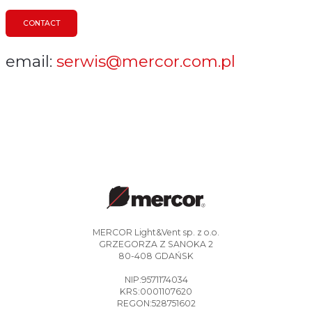
CONTACT
email:
serwis@mercor.com.pl
MERCOR Light&Vent sp. z o.o.
GRZEGORZA Z SANOKA 2
80-408 GDAŃSK
NIP:9571174034
KRS:0001107620
REGON:528751602