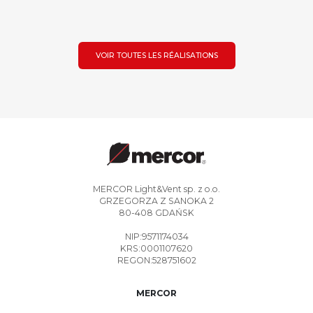
VOIR TOUTES LES RÉALISATIONS
MERCOR Light&Vent sp. z o.o.
GRZEGORZA Z SANOKA 2
80-408 GDAŃSK
NIP:9571174034
KRS:0001107620
REGON:528751602
MERCOR