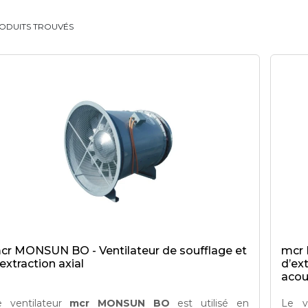
ODUITS TROUVÉS
cr MONSUN BO - Ventilateur de soufflage et
mcr 
’extraction axial
d’ext
acou
e ventilateur
mcr MONSUN BO
est utilisé en
Le v