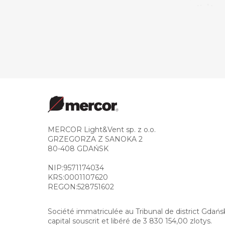
MERCOR Light&Vent sp. z o.o.
GRZEGORZA Z SANOKA 2
80-408 GDAŃSK
NIP:9571174034
KRS:0001107620
REGON:528751602
Société immatriculée au Tribunal de district Gda
capital souscrit et libéré de 3 830 154,00 zlotys.