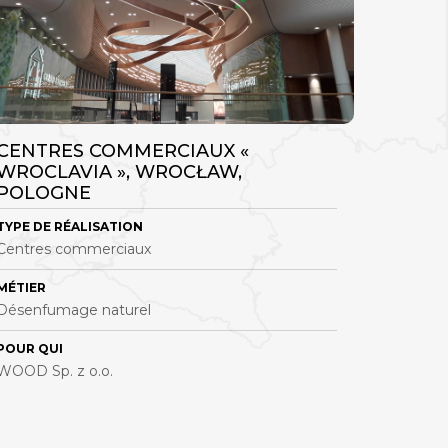
CENTRES COMMERCIAUX «
PRODU
WROCLAVIA », WROCŁAW,
GDYNI
POLOGNE
TYPE DE RÉALISATION
TYPE DE 
Centres commerciaux
Installat
MÉTIER
MÉTIER
Désenfumage naturel
Désenfu
POUR QUI
POUR QU
WOOD Sp. z o.o.
Vistal