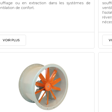
oufflage ou en extraction dans les systèmes de
souf
ntilation de confort.
venti
l’iso
réve
néces
VOIR PLUS
V