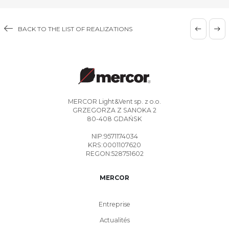
BACK TO THE LIST OF REALIZATIONS
MERCOR Light&Vent sp. z o.o.
GRZEGORZA Z SANOKA 2
80-408 GDAŃSK
NIP:9571174034
KRS:0001107620
REGON:528751602
MERCOR
Entreprise
Actualités