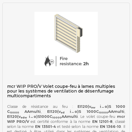
mcr WIP PRO/V Volet coupe-feu à lames multiples
pour les systèmes de ventilation de désenfumage
multicompartiments
Classe de résistance au feu :
EI120(v
i↔o)S 1000
ew
C
AAmulti
,
EI120(v
i↔o)S 1000C
AAmulti
,
10000
ed
10000
EI120(v
i↔o)S1000C
AAmulti
. Le volet coupe-feu
mcr
edw
10000
WIP PRO/V
est certifié conforme à la norme
EN 12101-8
, classé
selon la norme
EN 13501-4
et testé selon la norme
EN 1366-10
. Il
est destiné à être utilisé dans les systèmes de ventilation de