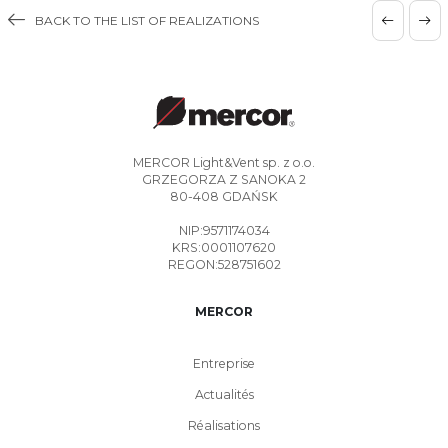
BACK TO THE LIST OF REALIZATIONS
MERCOR Light&Vent sp. z o.o.
GRZEGORZA Z SANOKA 2
80-408 GDAŃSK
NIP:9571174034
KRS:0001107620
REGON:528751602
MERCOR
Entreprise
Actualités
Réalisations