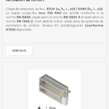
ventilation de confort
Classe de résistance au feu :
EI120 (v
h
i↔o)S / EI180 (h
i↔o)S
.
e
o
o
Le clapet coupe-feu
mcr FID PRO
est certifié conforme à la
norme
EN 15650
, classé selon la norme
EN 13501-3
et testé selon la
norme
EN 1366-2
. Il est destiné à être utilisé dans les systèmes de
ventilation de confort. Version EX antidéflagrante
(conforme
ATEX)
disponible.
VOIR PLUS