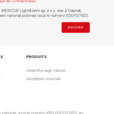
ique de confidentialité.
.
té MERCOR Light&Vent sp. z o.o. sise à Gdańsk,
ciaire national polonais sous le numéro 0001107620.
ENVOYER
LS
PRODUITS
Désenfumage naturel
r
Ventilation incendie
re national, sous le numéro KRS 0001107620, au