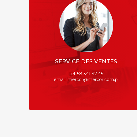
SERVICE DES VENTES
tel. 58 341 42 45
email: mercor@mercor.com.pl