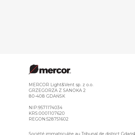
MERCOR Light&Vent sp. z o.o.
GRZEGORZA Z SANOKA 2
80-408 GDAŃSK
NIP:9571174034
KRS:0001107620
REGON:528751602
Société immatriculée au Tribunal de district Gda