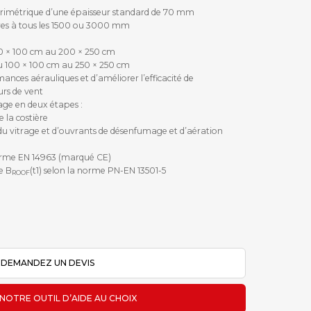
 périmétrique d’une épaisseur standard de 70 mm
ures à tous les 1500 ou 3000 mm
0 × 100 cm au 200 × 250 cm
 100 × 100 cm au 250 × 250 cm
mances aérauliques et d’améliorer l’efficacité de
urs de vent
lage en deux étapes :
la costière
 vitrage et d’ouvrants de désenfumage et d’aération
norme EN 14963 (marqué CE)
e B
(t1) selon la norme PN-EN 13501-5
ROOF
PDF
DEMANDEZ UN DEVIS
 NOTRE OUTIL D’AIDE AU CHOIX