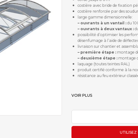
costière avec bride de fixation
costière renforcée par des soud
large gamme dimensionnelle:
– ouvrants à un vantail :
du 10
– ouvrants à deux vantaux :
du
possibilité d’optimiser les perfor
désenfumage à l’aide de déflecte
livraison sur chantier et assemb
– première étape :
montage de 
– deuxième étape :
montage du
laquage (toutes teintes RAL)
produit certifié conforme à la 
résistance au feu extérieur classé
VOIR PLUS
PDF
UTILISEZ