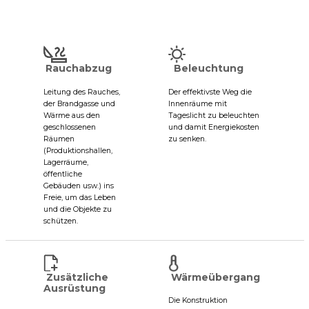
Rauchabzug
Beleuchtung
Leitung des Rauches,
Der effektivste Weg die
der Brandgasse und
Innenräume mit
Wärme aus den
Tageslicht zu beleuchten
geschlossenen
und damit Energiekosten
Räumen
zu senken.
(Produktionshallen,
Lagerräume,
öffentliche
Gebäuden usw.) ins
Freie, um das Leben
und die Objekte zu
schützen.
Zusätzliche
Wärmeübergang
Ausrüstung
Die Konstruktion