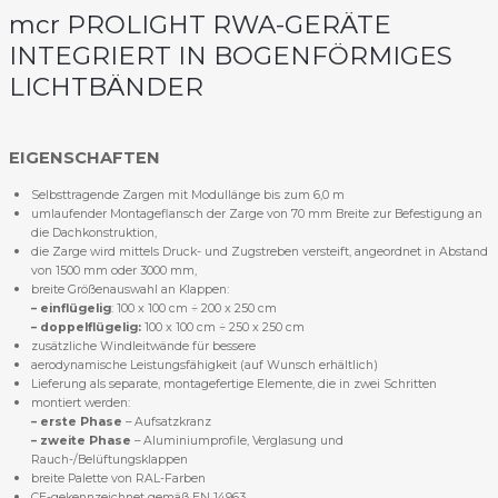
mcr PROLIGHT RWA-GERÄTE
INTEGRIERT IN BOGENFÖRMIGES
LICHTBÄNDER
EIGENSCHAFTEN
Selbsttragende Zargen mit Modullänge bis zum 6,0 m
umlaufender Montageflansch der Zarge von 70 mm Breite zur Befestigung an
die Dachkonstruktion,
die Zarge wird mittels Druck- und Zugstreben versteift, angeordnet in Abstand
von 1500 mm oder 3000 mm,
breite Größenauswahl an Klappen:
– einflügelig
: 100 x 100 cm ÷ 200 x 250 cm
– doppelflügelig:
100 x 100 cm ÷ 250 x 250 cm
zusätzliche Windleitwände für bessere
aerodynamische Leistungsfähigkeit (auf Wunsch erhältlich)
Lieferung als separate, montagefertige Elemente, die in zwei Schritten
montiert werden:
– erste Phase
– Aufsatzkranz
– zweite Phase
– Aluminiumprofile, Verglasung und
Rauch-/Belüftungsklappen
breite Palette von RAL-Farben
CE-gekennzeichnet gemäß EN 14963