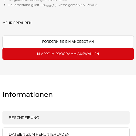
Feuerbeständigkeit – B
(t1)-Klasse gemäß EN 13501-5
ROOF
MEHR ERFAHREN
FORDERN SIE EIN ANGEBOT AN
KLAPPE IM PROGRAMM AUSWÄHLEN
Informationen
BESCHREIBUNG
DATEIEN ZUM HERUNTERLADEN