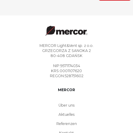
MERCOR Light&Vent sp. z o.o.
GRZEGORZA Z SANOKA 2
80-408 GDAŃSK
NIP:9571174034
KRS:0001107620
REGON:528751602
MERCOR
Über uns
Aktuelles
Referenzen
Kontakt