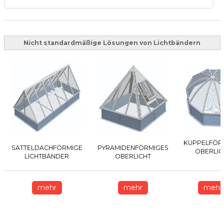
Nicht standardmäßige Lösungen von Lichtbändern
KUPPELFÖR
SATTELDACHFÖRMIGE
PYRAMIDENFÖRMIGES
OBERLIC
LICHTBÄNDER
OBERLICHT
mehr
mehr
mehr