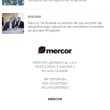
01.10.2025
Mercor SA finalise la cession de son activité de
désenfumage naturel et de ventilation incendie
au groupe Kingspan
MERCOR Light&Vent sp. z o.o.
GRZEGORZA Z SANOKA 2
80-408 GDAŃSK
NIP:9571174034
KRS:0001107620
REGON:528751602
MERCOR