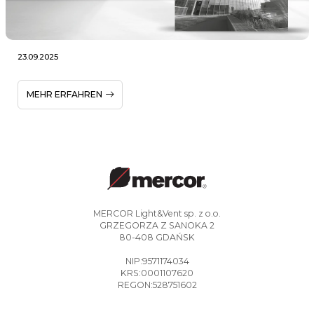
23.09.2025
MEHR ERFAHREN
MERCOR Light&Vent sp. z o.o.
GRZEGORZA Z SANOKA 2
80-408 GDAŃSK
NIP:9571174034
KRS:0001107620
REGON:528751602