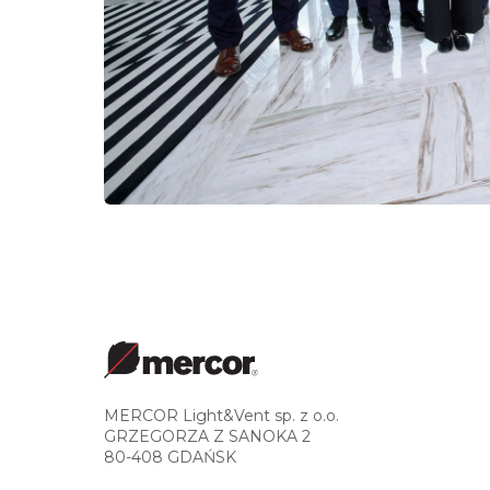
MERCOR Light&Vent sp. z o.o.
GRZEGORZA Z SANOKA 2
80-408 GDAŃSK