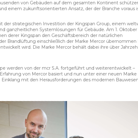
 Tausenden von Gebäuden auf dem gesamten Kontinent schützen
nd einem zukunftsorientierten Ansatz, der der Branche voraus is
it der strategischen Investition der Kingspan Group, einem welt
d ganzheitlichen Systemlösungen für Gebäude. Am 1. Oktober
en derer Kingspan den Geschäftsbereich der natürlichen
der Brandlüftung einschließlich der Marke Mercor übernommen 
entwickelt wird. Die Marke Mercor behält dabei ihre über Jahrze
e werden von der mcr S.A. fortgeführt und weiterentwickelt –
Erfahrung von Mercor basiert und nun unter einer neuen Marke
 im Einklang mit den Herausforderungen des modernen Bauwese