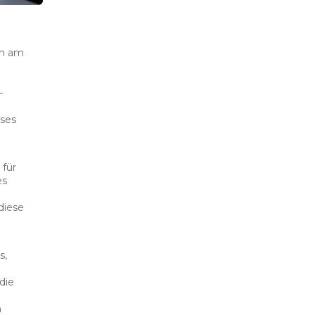
ch am
–
ses
 für
es
diese
s,
die
n