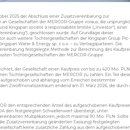
ober 2025 der Abschluss einer Zusatzvereinbarung zur
n an Gesellschaften der MERCOR-Gruppe voraus, die ursprüngli
d Kingspan société à responsabilité limitée („Investor“), einer
Vereinbarung“), geschlossen wurde. Auf Grundlage dieser
r auch weitere Tochtergesellschaften der Kingspan Group Plc 
ingspan Water & Energy sp. z o.o. – zu Vertragsparteien. Die
Vereinbarung festgelegte Methode zur Berechnung des Kaufprei
mfassten Tochtergesellschaften der MERCOR-Gruppe.
ichtet, der Gesellschaft einen Kaufpreis von bis zu 420 Mio. PLN
fenen Tochtergesellschaften der MERCOR zu zahlen. Ein Teil dies
ist aufgeschoben und abhängig vom Erreichen bestimmter
 den Zwölfmonatszeitraum endend am 31. März 2026, die durch 
OR den entsprechenden Anteil des aufgeschobenen Kaufpreise
A den festgelegten Schwellenwert übersteigt, unter
reinbarten Multiplikatoren, jedoch maximal 90 Mio. PLN. Sollte 
 die Zusatzvereinbarung geänderten Fassung) festgelegten
 Gesellschaft keine zusätzliche Zahlung aus dem aufgeschobene