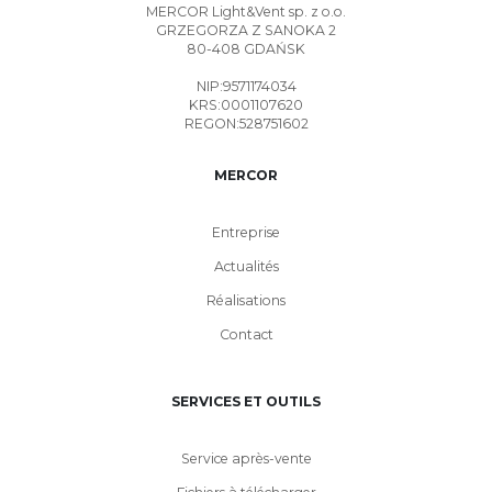
MERCOR Light&Vent sp. z o.o.
GRZEGORZA Z SANOKA 2
80-408 GDAŃSK
NIP:9571174034
KRS:0001107620
REGON:528751602
MERCOR
Entreprise
Actualités
Réalisations
Contact
SERVICES ET OUTILS
Service après-vente