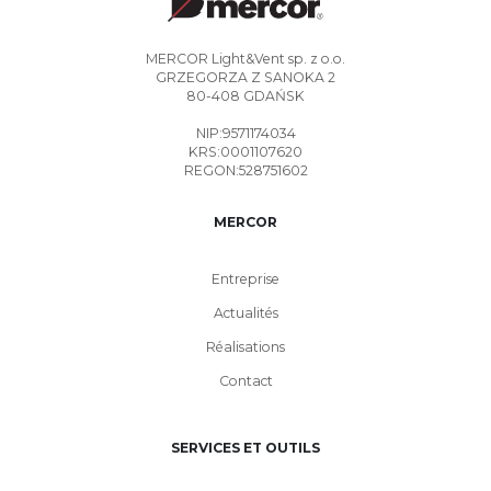
MERCOR Light&Vent sp. z o.o.
GRZEGORZA Z SANOKA 2
80-408 GDAŃSK
NIP:9571174034
KRS:0001107620
REGON:528751602
MERCOR
Entreprise
Actualités
Réalisations
Contact
SERVICES ET OUTILS