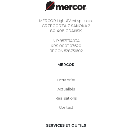
MERCOR Light&Vent sp. z o.o.
GRZEGORZA Z SANOKA 2
80-408 GDAŃSK
NIP:9571174034
KRS:0001107620
REGON:528751602
MERCOR
Entreprise
Actualités
Réalisations
Contact
SERVICES ET OUTILS