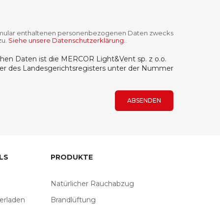
ormular enthaltenen personenbezogenen Daten zwecks
zu.
Siehe unsere Datenschutzerklärung.
.
lichen Daten ist die MERCOR Light&Vent sp. z o.o.
ter des Landesgerichtsregisters unter der Nummer
ABSENDEN
LS
PRODUKTE
Natürlicher Rauchabzug
erladen
Brandlüftung