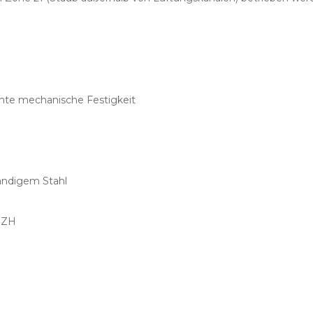
öhte mechanische Festigkeit
tändigem Stahl
 PZH