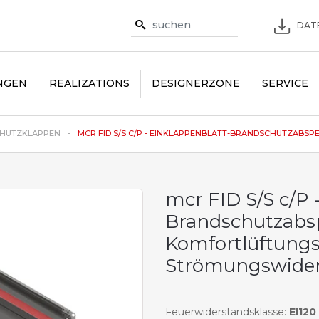
DAT
NGEN
REALIZATIONS
DESIGNERZONE
SERVICE
HUTZKLAPPEN
MCR FID S/S C/P - EINKLAPPENBLATT-BRANDSCHUTZABSPE..
mcr FID S/S c/P 
Brandschutzabsp
Komfortlüftung
Strömungswide
Feuerwiderstandsklasse:
EI120