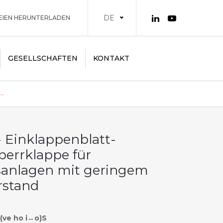
DE
EIEN HERUNTERLADEN
GESELLSCHAFTEN
KONTAKT
.
- Einklappenblatt-
errklappe für
sanlagen mit geringem
rstand
 (ve ho i↔o)S