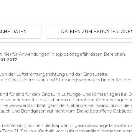
SCHE DATEN
DATEIEN ZUM HERUNTERLADE
inie) für Anwendungen in explosionsgefährdeten Bereichen.
01-2017
von der Luftströmungsrichtung und der Einbauseite.
 die Geräuschemission und Strömungswiderstand in der Anlage
sind für sind für den Einbau in Lüftungs- und Klimaanlagen bei 
unter anderem für Installationen mit erhöhten Anforderungen a
er Feuerwiderstandsfähigkeit der Gebäudetrennwand, durch die d
 Rauch und Brandgasen auf nicht vom Brand betroffene Gebäudet
 (EX-Version) können die Klappen in gasexplosionsgefährdeten 
Zone 21 (Staub außerhalb von Lüftungskanälen) betrieben werd