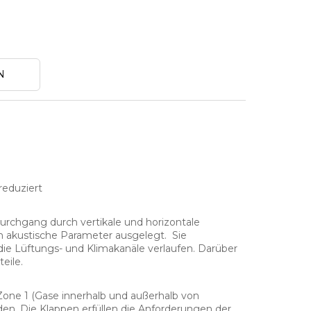
N
 reduziert
Durchgang durch vertikale und horizontale
n akustische Parameter ausgelegt. Sie
ie Lüftungs- und Klimakanäle verlaufen. Darüber
eile.
Zone 1 (Gase innerhalb und außerhalb von
en. Die Klappen erfüllen die Anforderungen der