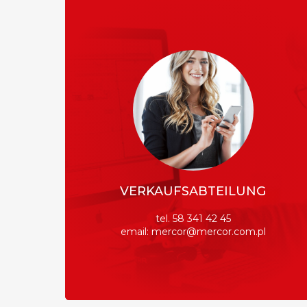
VERKAUFSABTEILUNG
tel. 58 341 42 45
email: mercor@mercor.com.pl