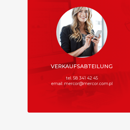
VERKAUFSABTEILUNG
tel. 58 341 42 45
email: mercor@mercor.com.pl