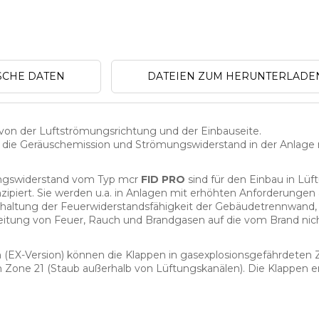
SCHE DATEN
DATEIEN ZUM HERUNTERLADE
von der Luftströmungsrichtung und der Einbauseite.
die Geräuschemission und Strömungswiderstand in der Anlage 
ungswiderstand vom Typ mcr
FID PRO
sind für den Einbau in Lü
ipiert. Sie werden u.a. in Anlagen mit erhöhten Anforderungen
erhaltung der Feuerwiderstandsfähigkeit der Gebäudetrennwand, 
breitung von Feuer, Rauch und Brandgasen auf die vom Brand nic
 (EX-Version) können die Klappen in gasexplosionsgefährdeten 
Zone 21 (Staub außerhalb von Lüftungskanälen). Die Klappen erf