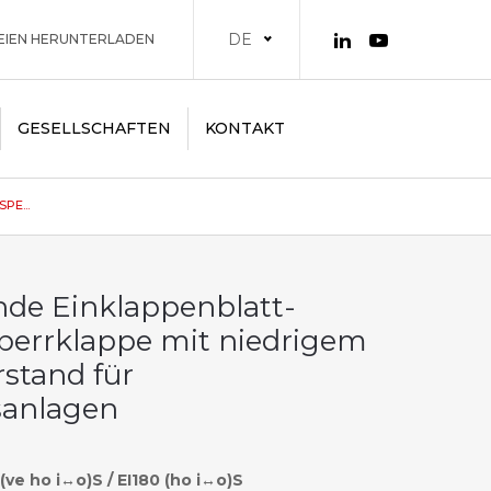
DE
EIEN HERUNTERLADEN
GESELLSCHAFTEN
KONTAKT
E...
de Einklappenblatt-
perrklappe mit niedrigem
stand für
sanlagen
 (ve ho i↔o)S / EI180 (ho i↔o)S