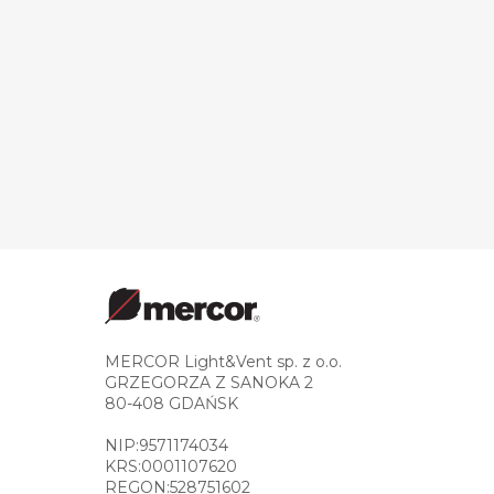
MERCOR Light&Vent sp. z o.o.
GRZEGORZA Z SANOKA 2
80-408 GDAŃSK
NIP:9571174034
KRS:0001107620
REGON:528751602