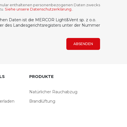
ormular enthaltenen personenbezogenen Daten zwecks
zu.
Siehe unsere Datenschutzerklärung.
.
lichen Daten ist die MERCOR Light&Vent sp. z o.o.
ter des Landesgerichtsregisters unter der Nummer
ABSENDEN
LS
PRODUKTE
Natürlicher Rauchabzug
erladen
Brandlüftung