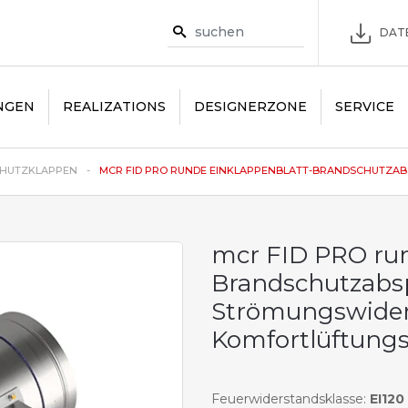
DAT
NGEN
REALIZATIONS
DESIGNERZONE
SERVICE
HUTZKLAPPEN
MCR FID PRO RUNDE EINKLAPPENBLATT-BRANDSCHUTZABSP
mcr FID PRO run
Brandschutzabs
Strömungswider
Komfortlüftung
Feuerwiderstandsklasse:
EI120