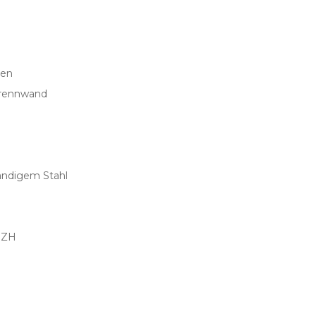
den
 Trennwand
tändigem Stahl
 PZH