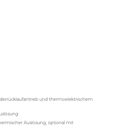
ederrücklaufantrieb und thermoelektrischem
Auslösung
hermischer Auslösung, optional mit