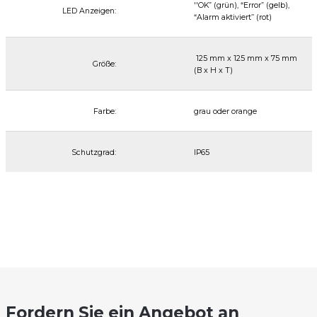
''OK” (grün), “Error” (gelb),
LED Anzeigen:
“Alarm aktiviert’’ (rot)
125 mm x 125 mm x 75 mm
Größe:
(B x H x T)
Farbe:
grau oder orange
Schutzgrad:
IP65
Fordern Sie ein Angebot an