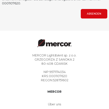
0001107620.
ABSENDEN
MERCOR Light&Vent sp. z o.o.
GRZEGORZA Z SANOKA 2
80-408 GDAŃSK
NIP:9571174034
KRS:0001107620
REGON:528751602
MERCOR
Über uns