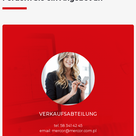
VERKAUFSABTEILUNG
tel. 58 341 42 45
email: mercor@mercor.com.pl