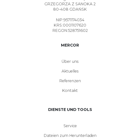
GRZEGORZA Z SANOKA 2
80-408 GDAŃSK
NIP:9571174034
KRS:0001107620
REGON:528751602
MERCOR
Über uns
Aktuelles
Referenzen
Kontakt
DIENSTE UND TOOLS
Service
Dateien zum Herunterladen