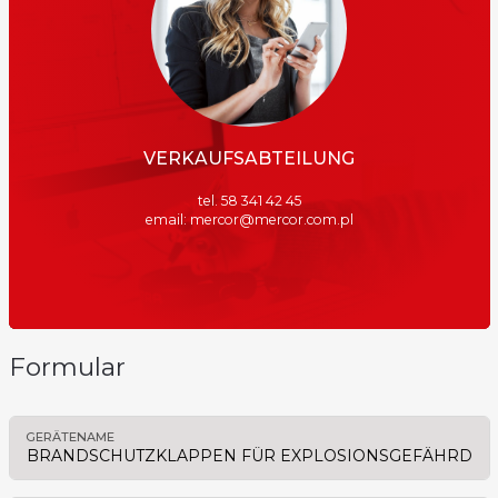
VERKAUFSABTEILUNG
tel. 58 341 42 45
email: mercor@mercor.com.pl
Formular
GERÄTENAME