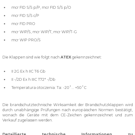
mcr FID S/S p/P, mcr FID S/S p/O
mcr FID S/S c/P
mcr FID PRO
mcr WIP/S, mcr WIP/T, mcr WIP/T-G
mcr WIP PRO/S
Die Klappen sind wie folgt nach
ATEX
gekennzeichnet:
II 2G Ex h IIC T6 Gb
II -/2D Ex h IIIC T72° -/Db
Temperatura otoczenia: Ta: -20˚... +50˚C
Die brandschutztechnische Wirksamkeit der Brandschutzklappen wird
durch unabhängige Prüfungen nach europäischen Normen bestätigt,
wonach die Geräte mit dem CE-Zeichen gekennzeichnet und zum
Verkauf zugelassen werden.
Detaillierte technische Informationen zu