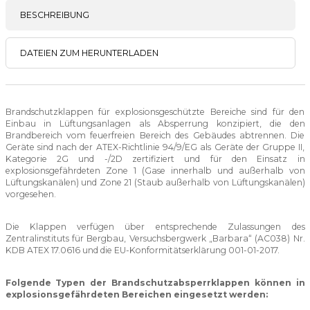
BESCHREIBUNG
DATEIEN ZUM HERUNTERLADEN
Brandschutzklappen für explosionsgeschützte Bereiche sind für den
Einbau in Lüftungsanlagen als Absperrung konzipiert, die den
Brandbereich vom feuerfreien Bereich des Gebäudes abtrennen. Die
Geräte sind nach der ATEX-Richtlinie 94/9/EG als Geräte der Gruppe II,
Kategorie 2G und -/2D zertifiziert und für den Einsatz in
explosionsgefährdeten Zone 1 (Gase innerhalb und außerhalb von
Lüftungskanälen) und Zone 21 (Staub außerhalb von Lüftungskanälen)
vorgesehen.
Die Klappen verfügen über entsprechende Zulassungen des
Zentralinstituts für Bergbau, Versuchsbergwerk „Barbara“ (AC038) Nr.
KDB ATEX 17.0616 und die EU-Konformitätserklärung 001-01-2017.
Folgende Typen der Brandschutzabsperrklappen können in
explosionsgefährdeten Bereichen eingesetzt werden: