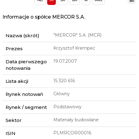
14D
1M
3M
6M
1R
MAX
Informacje o spółce MERCOR S.A.
"MERCOR" S.A. (MCR)
Nazwa (skrót)
Krzysztof Krempeć
Prezes
19.07.2007
Data pierwszego
notowania
15 320 616
Lista akcji
Główny
Rynek notowań
Podstawowy
Rynek / segment
Materiały budowlane
Sektor
PLMRCOR00016
ISIN