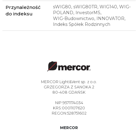
sWIG80, sWIG80TR, WIG140, WIG-
Przynależność
POLAND, InvestorMS,
do indeksu
WIG-Budownictwo, INNOVATOR,
Indeks Spółek Rodzinnych
MERCOR Light&Vent sp. z o.o.
GRZEGORZA Z SANOKA 2
80-408 GDAŃSK
NIP:9571174034
KRS:0001107620
REGON:528751602
MERCOR