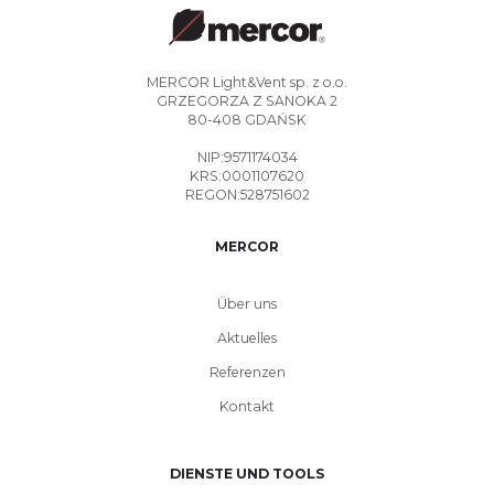
MERCOR Light&Vent sp. z o.o.
GRZEGORZA Z SANOKA 2
80-408 GDAŃSK
NIP:9571174034
KRS:0001107620
REGON:528751602
MERCOR
Über uns
Aktuelles
Referenzen
Kontakt
DIENSTE UND TOOLS